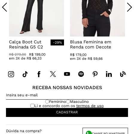
Calça Boot Cut
Blusa Feminina em
-
29
%
Resinada G5 C2
Renda com Decote
Canoa
R$
279
,
00
R$
199
,
00
R$
179
,
00
em
3
X de
R$
66
,
33
em
3
X de
R$
59
,
66
RECEBA NOSSAS NOVIDADES
Feminino
Masculino
Li e concordo com os
termos de uso
CADASTRAR
Dúvida na compra?
CHAME NO WHATSAPP