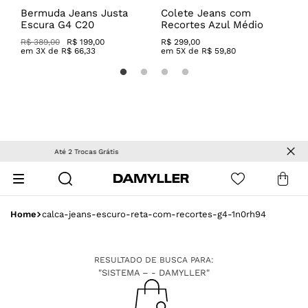
4
Bermuda Jeans Justa
Colete Jeans com
C
Escura G4 C20
Recortes Azul Médio
c
R$ 389,00
R$ 199,00
R$
299
,
00
R
em
3
X de
R$
66
,
33
em
5
X de
R$
59
,
80
OUTLET
| Peças com descontos especiais!
calca-jeans-escuro-reta-com-recortes-g4-1n0rh94
RESULTADO DE BUSCA PARA:
"SISTEMA – - DAMYLLER"