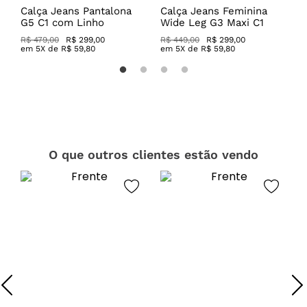
Calça Jeans Pantalona
Calça Jeans Feminina
C
G5 C1 com Linho
Wide Leg G3 Maxi C1
C
R$ 479,00
R$ 299,00
R$ 449,00
R$ 299,00
R
em
5
X de
R$
59
,
80
em
5
X de
R$
59
,
80
O que outros clientes estão vendo