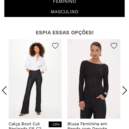
FEMININO
MASCULINO
ESPIA ESSAS OPÇÕES!
Calça Boot Cut
Blusa Feminina em
-
29
%
Resinada G5 C2
Renda com Decote