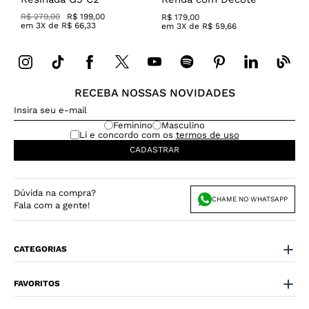
Canoa
R$
279
,
00
R$
199
,
00
R$
179
,
00
em
3
X de
R$
66
,
33
em
3
X de
R$
59
,
66
RECEBA NOSSAS NOVIDADES
Feminino
Masculino
Li e concordo com os
termos de uso
CADASTRAR
Dúvida na compra?
CHAME NO WHATSAPP
Fala com a gente!
CATEGORIAS
FAVORITOS