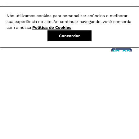
Nós utilizamos cookies para personalizar anúncios e melhorar
PAGAMENTO
sua experiência no site. Ao continuar navegando, você concorda
com a nossa
Política de Cookies
.
Concordar
DESENVOLVIMENTO
Para
clique aqui
reclamações,
BAIXE NOSSO APP
e garanta condições exclusivas
Rua Conselheiro Pedro Bortolotto, nº 50 Bloco J Mezanino Setores
6/7/8 - São Bento Baixo - Nova Veneza / SC - CEP 88867-000 -