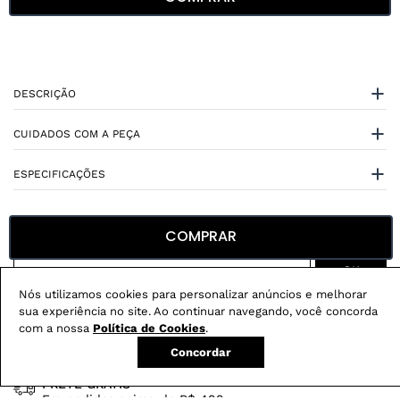
DESCRIÇÃO
CUIDADOS COM A PEÇA
ESPECIFICAÇÕES
COMPRAR
Nós utilizamos cookies para personalizar anúncios e melhorar
Não sei meu CEP
sua experiência no site. Ao continuar navegando, você concorda
com a nossa
Política de Cookies
.
Veja também
Concordar
CLOCHARD
JOGGER