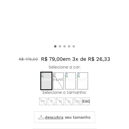
R$ 79,00
em 3x de R$ 26,33
R$
179
,
00
PP
P
M
G
GG
EGG