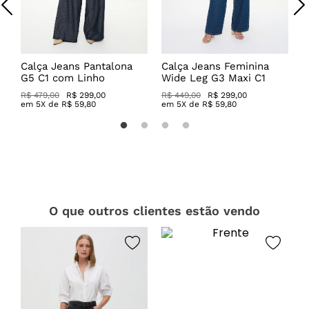
a
Calça Jeans Pantalona
Calça Jeans Feminina
C
G5 C1 com Linho
Wide Leg G3 Maxi C1
C
R$ 479,00
R$ 299,00
R$ 449,00
R$ 299,00
R
em
5
X de
R$
59
,
80
em
5
X de
R$
59
,
80
O que outros clientes estão vendo