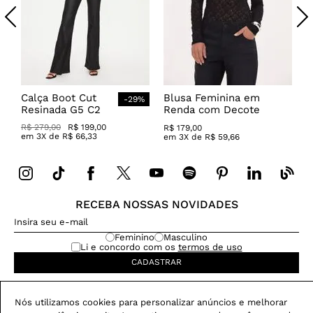
Calça Boot Cut
Blusa Feminina em
-
29
%
Resinada G5 C2
Renda com Decote
Canoa
R$
279
,
00
R$
199
,
00
R$
179
,
00
em
3
X de
R$
66
,
33
em
3
X de
R$
59
,
66
RECEBA NOSSAS NOVIDADES
Feminino
Masculino
Li e concordo com os
termos de uso
CADASTRAR
Nós utilizamos cookies para personalizar anúncios e melhorar
Dúvida na compra?
CHAME NO WHATSAPP