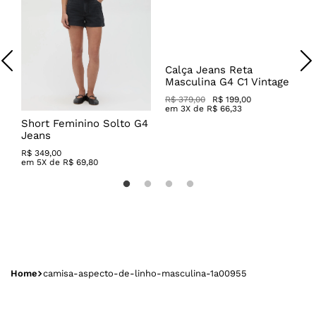
Calça Jeans Reta
B
Masculina G4 C1 Vintage
B
R$ 379,00
R$ 199,00
R
em
3
X de
R$
66
,
33
Short Feminino Solto G4
Jeans
R$
349
,
00
em
5
X de
R$
69
,
80
camisa-aspecto-de-linho-masculina-1a00955