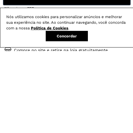
Não sei meu CEP
Nós utilizamos cookies para personalizar anúncios e melhorar
sua experiência no site. Ao continuar navegando, você concorda
Conheça nossos
benefícios
:
com a nossa
Política de Cookies
.
FRETE GRÁTIS
Concordar
Em pedidos acima de R$ 499
Compre no site e retire na loja gratuitamente
Troque na loja sem custo ou, pelo site
com até 2 trocas gratuitas.
Produtos mais vendidos: