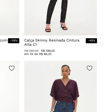
 com
Calça Skinny Resinada Cintura
-
38
%
-
49
%
Alta C1
R$
389
,
00
R$
199
,
00
em
3
X de
R$
66
,
33