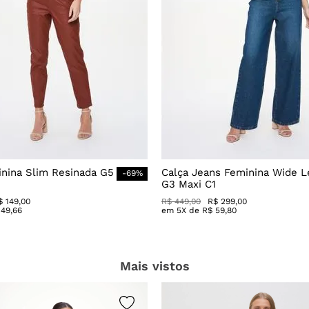
inina Slim Resinada G5
Calça Jeans Feminina Wide L
-
69
%
G3 Maxi C1
$
149
,
00
R$
449
,
00
R$
299
,
00
49
,
66
em
5
X de
R$
59
,
80
Mais vistos