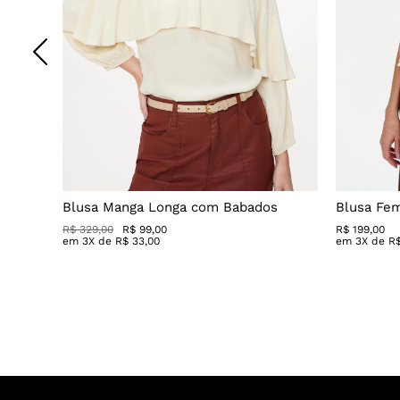
a
Blusa Manga Longa com Babados
Blusa Fe
R$ 329,00
R$ 99,00
R$
199
,
00
em
3
X de
R$
33
,
00
em
3
X de
R