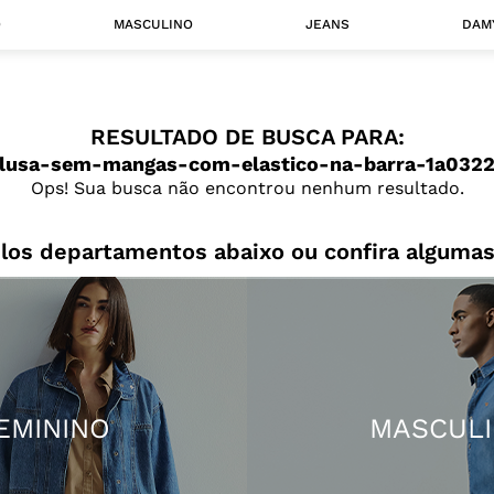
O
MASCULINO
JEANS
DAM
 MASCULINO
RESULTADO DE BUSCA PARA:
Camisas
lusa-sem-mangas-com-elastico-na-barra-1a032
Jaquetas
Ops! Sua busca não encontrou nenhum resultado.
 A CATEGORIA
los departamentos abaixo ou confira algumas
EMININO
MASCUL