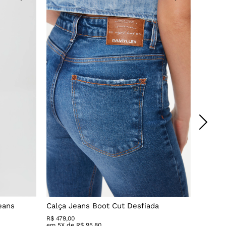
eans
Calça Jeans Boot Cut Desfiada
Calça 
R$
479
,
00
R$ 279,
em
5
X de
R$
95
,
80
em
3
X 