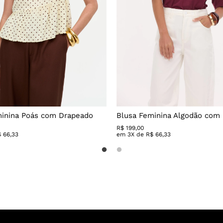
minina Poás com Drapeado
Blusa Feminina Algodão com
R$
199
,
00
$
66
,
33
em
3
X de
R$
66
,
33