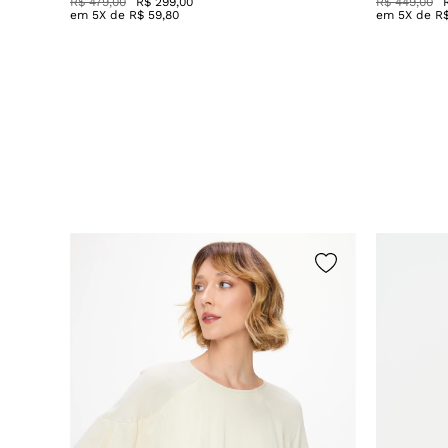
R$ 479,00
R$ 299,00
R$ 449,00
em
5
X de
R$
59
,
80
em
5
X de
R