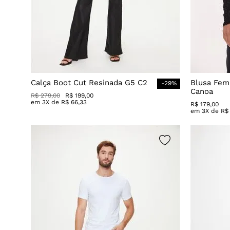
Calça Boot Cut Resinada G5 C2
Blusa Fem
-
29
%
Canoa
R$
279
,
00
R$
199
,
00
em
3
X de
R$
66
,
33
R$
179
,
00
em
3
X de
R$