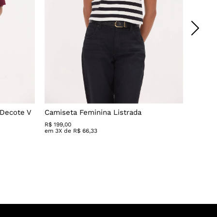
 Decote V
Camiseta Feminina Listrada
Saia J
R$
199
,
00
R$
379
,
0
em
3
X de
R$
66
,
33
em
5
X 