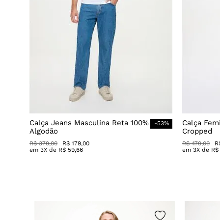
Calça Jeans Masculina Reta 100%
Calça Fem
-
53
%
Algodão
Cropped
R$
379
,
00
R$
179
,
00
R$
479
,
00
R
em
3
X de
R$
59
,
66
em
3
X de
R$