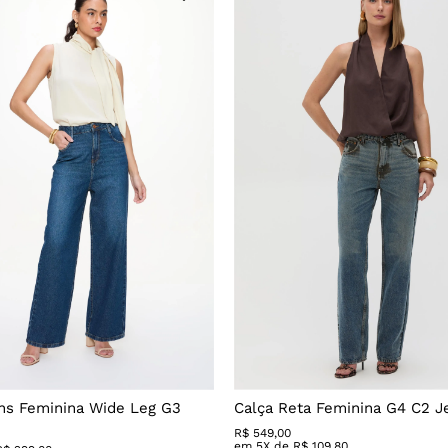
ns Feminina Wide Leg G3
Calça Reta Feminina G4 C2 J
R$
549
,
00
em
5
X de
R$
109
,
80