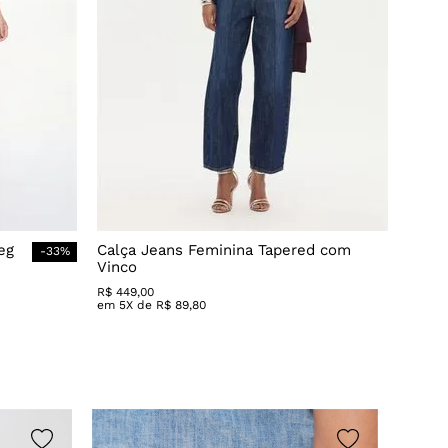
eg
Calça Jeans Feminina Tapered com
-
33
%
Vinco
R$
449
,
00
em
5
X de
R$
89
,
80