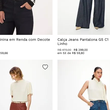
inina em Renda com Decote
Calça Jeans Pantalona G5 C1
Linho
R$
479
,
00
R$
299
,
00
59
,
66
em
5
X de
R$
59
,
80