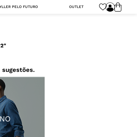
YLLER PELO FUTURO
OUTLET
22
 sugestões.
INO