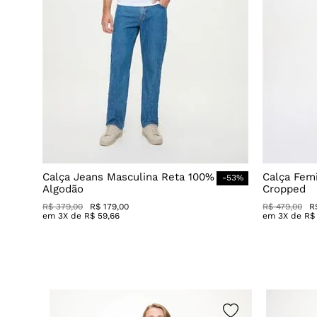
Calça Jeans Masculina Reta 100%
Calça Fem
-
53
%
Algodão
Cropped
R$
379
,
00
R$
179
,
00
R$
479
,
00
R
em
3
X de
R$
59
,
66
em
3
X de
R$