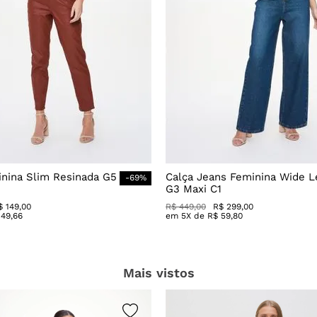
inina Slim Resinada G5
Calça Jeans Feminina Wide L
-
69
%
G3 Maxi C1
$
149
,
00
R$
449
,
00
R$
299
,
00
49
,
66
em
5
X de
R$
59
,
80
Mais vistos