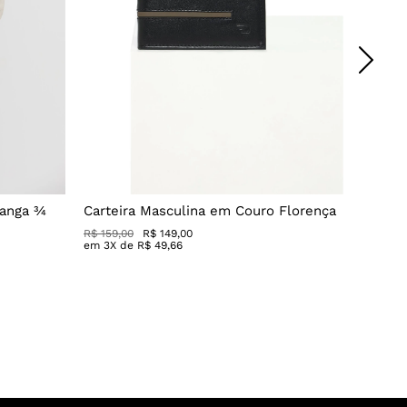
Manga ¾
Carteira Masculina em Couro Florença
Blusa 
R$ 159,00
R$ 149,00
R$
179
,
0
em
3
X de
R$
49
,
66
em
3
X 