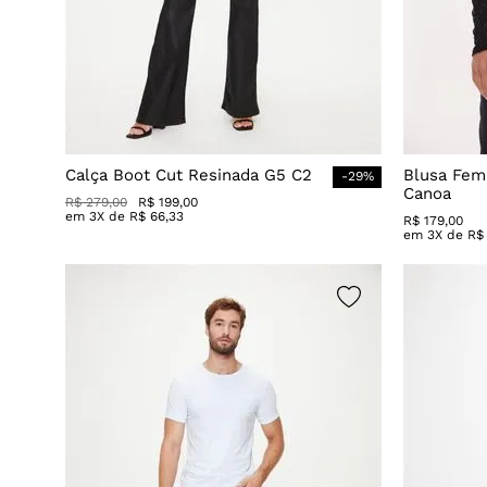
Calça Boot Cut Resinada G5 C2
Blusa Fem
-
29
%
Canoa
R$
279
,
00
R$
199
,
00
em
3
X de
R$
66
,
33
R$
179
,
00
em
3
X de
R$