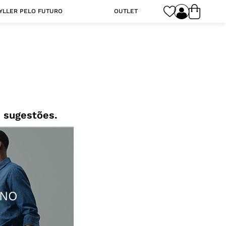
YLLER PELO FUTURO
OUTLET
 sugestões.
INO