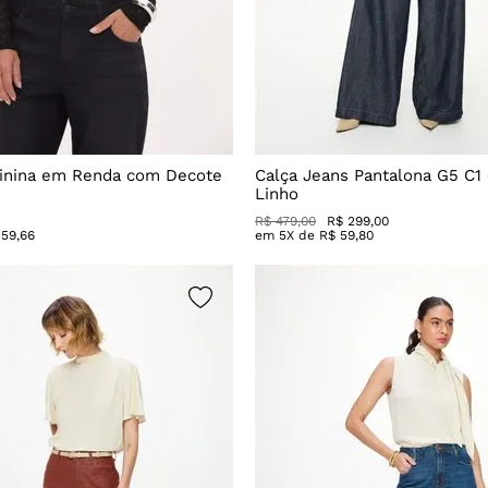
inina em Renda com Decote
Calça Jeans Pantalona G5 C1
Linho
R$
479
,
00
R$
299
,
00
59
,
66
em
5
X de
R$
59
,
80