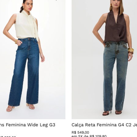
ns Feminina Wide Leg G3
Calça Reta Feminina G4 C2 J
R$
549
,
00
em
5
X de
R$
109
,
80