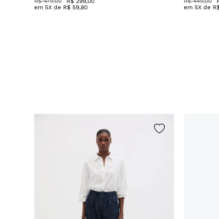
R$ 479,00
R$ 299,00
R$ 449,00
em
5
X de
R$
59
,
80
em
5
X de
R