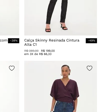
 com
Calça Skinny Resinada Cintura
-
38
%
-
49
%
Alta C1
R$
389
,
00
R$
199
,
00
em
3
X de
R$
66
,
33