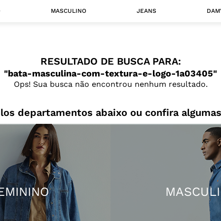
O
MASCULINO
JEANS
DAM
 MASCULINO
RESULTADO DE BUSCA PARA:
Camisas
bata-masculina-com-textura-e-logo-1a03405
Jaquetas
Ops! Sua busca não encontrou nenhum resultado.
 A CATEGORIA
los departamentos abaixo ou confira algumas
EMININO
MASCUL