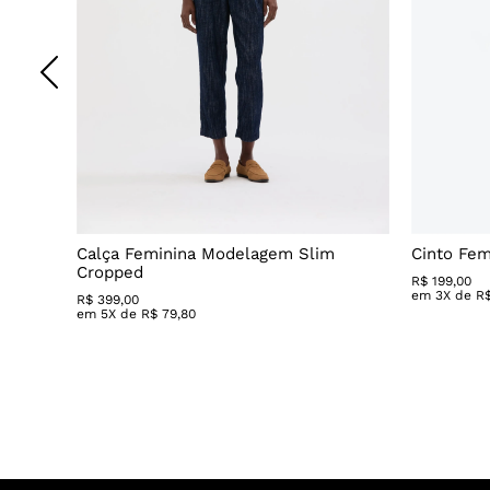
pretto
Calça Feminina Modelagem Slim
Cinto Fem
Cropped
R$
199
,
00
em
3
X de
R
R$
399
,
00
em
5
X de
R$
79
,
80