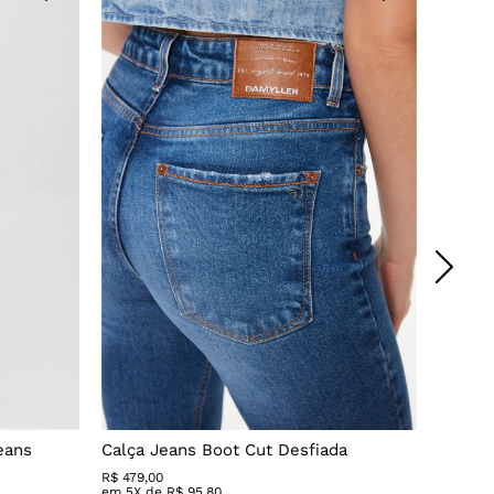
eans
Calça Jeans Boot Cut Desfiada
Calça 
R$
479
,
00
R$ 279,
em
5
X de
R$
95
,
80
em
3
X 