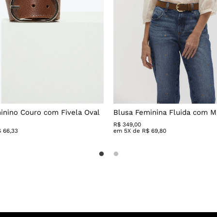
inino Couro com Fivela Oval
Blusa Feminina Fluida com 
R$
349
,
00
$
66
,
33
em
5
X de
R$
69
,
80