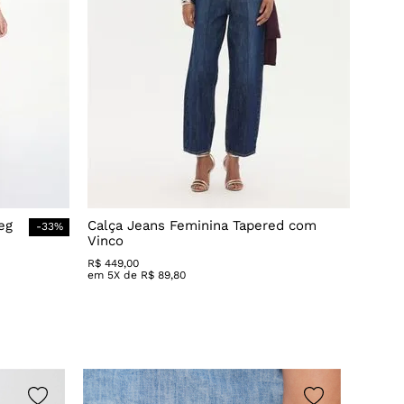
eg
Calça Jeans Feminina Tapered com
-
33
%
Vinco
R$
449
,
00
em
5
X de
R$
89
,
80