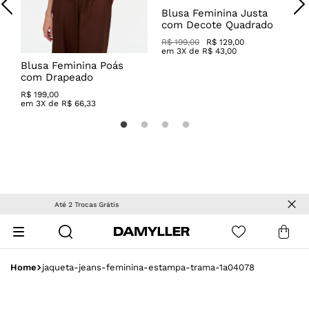
Blusa Feminina Justa
C
com Decote Quadrado
T
R$ 199,00
R$ 129,00
R
em
3
X de
R$
43
,
00
Blusa Feminina Poás
com Drapeado
R$
199
,
00
em
3
X de
R$
66
,
33
OUTLET
| Peças com descontos especiais!
jaqueta-jeans-feminina-estampa-trama-1a04078