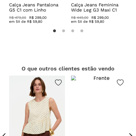
Calça Jeans Pantalona
Calça Jeans Feminina
C
G5 C1 com Linho
Wide Leg G3 Maxi C1
C
R$ 479,00
R$ 299,00
R$ 449,00
R$ 299,00
R
em
5
X de
R$
59
,
80
em
5
X de
R$
59
,
80
O que outros clientes estão vendo