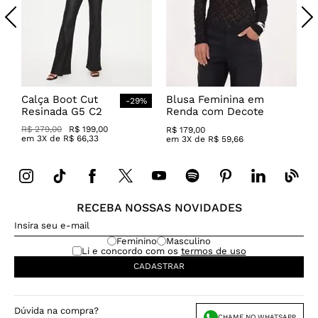
Calça Boot Cut
Blusa Feminina em
-
29
%
Resinada G5 C2
Renda com Decote
Canoa
R$
279
,
00
R$
199
,
00
R$
179
,
00
em
3
X de
R$
66
,
33
em
3
X de
R$
59
,
66
RECEBA NOSSAS NOVIDADES
Feminino
Masculino
Li e concordo com os
termos de uso
CADASTRAR
Dúvida na compra?
CHAME NO WHATSAPP