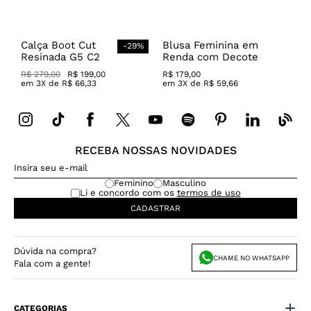
Calça Boot Cut
Blusa Feminina em
-
29
%
Resinada G5 C2
Renda com Decote
Canoa
R$
279
,
00
R$
199
,
00
R$
179
,
00
em
3
X de
R$
66
,
33
em
3
X de
R$
59
,
66
RECEBA NOSSAS NOVIDADES
Feminino
Masculino
Li e concordo com os
termos de uso
CADASTRAR
Dúvida na compra?
CHAME NO WHATSAPP
Fala com a gente!
CATEGORIAS