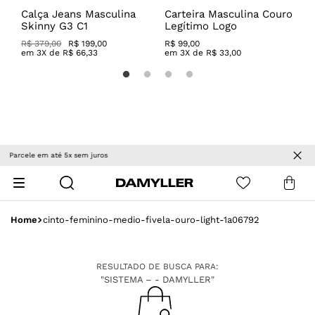
g
Calça Jeans Masculina
Carteira Masculina Couro
C
Skinny G3 C1
Legítimo Logo
C
R$ 379,00
R$ 199,00
R$
99
,
00
R
em
3
X de
R$
66
,
33
em
3
X de
R$
33
,
00
Até 2 Trocas Grátis
cinto-feminino-medio-fivela-ouro-light-1a06792
RESULTADO DE BUSCA PARA:
"SISTEMA – - DAMYLLER"