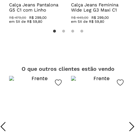
Calça Jeans Pantalona
Calça Jeans Feminina
C
G5 C1 com Linho
Wide Leg G3 Maxi C1
C
R$ 479,00
R$ 299,00
R$ 449,00
R$ 299,00
R
em
5
X de
R$
59
,
80
em
5
X de
R$
59
,
80
O que outros clientes estão vendo