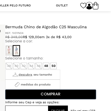
YLLER PELO FUTURO
OUTLET
Bermuda Chino de Algodão C25 Masculina
REF:
1V0YN04
R$
349
,
00
R$ 129,00
em 3x de R$ 43,00
38
40
42
44
46
48
50
medidas do produto
COMPRAR
Não sei meu CEP