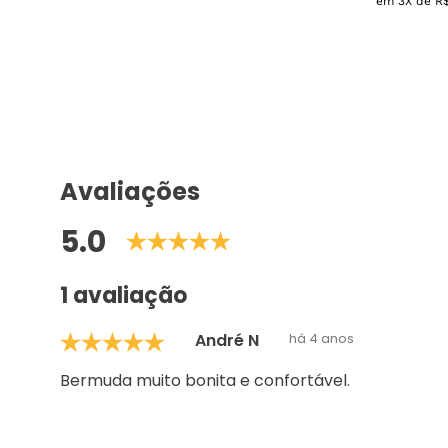
em
3
X de
R
Avaliações
5.0
1 avaliação
André N
há 4 anos
Bermuda muito bonita e confortável.