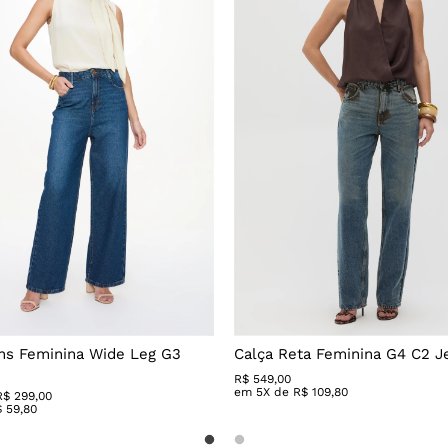
ns Feminina Wide Leg G3
Calça Reta Feminina G4 C2 J
R$
549
,
00
em
5
X de
R$
109
,
80
R$ 299,00
$
59
,
80