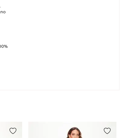
o
ano
100%