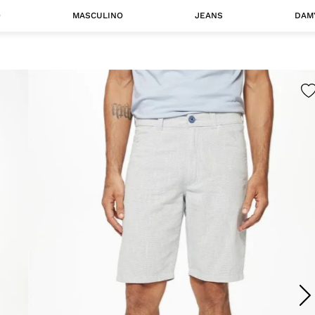
O
MASCULINO
JEANS
DAM
 MASCULINO
Camisas
Jaquetas
 A CATEGORIA