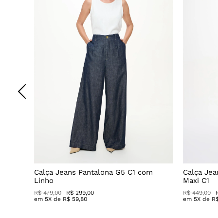
Decote
Calça Jeans Pantalona G5 C1 com
Calça Jea
Linho
Maxi C1
R$ 479,00
R$ 299,00
R$ 449,00
em
5
X de
R$
59
,
80
em
5
X de
R