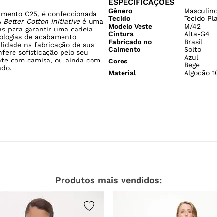
ESPECIFICAÇÕES
Gênero
Masculin
imento C25, é confeccionada
Tecido
Tecido Pl
A
Better Cotton Initiative
é uma
Modelo Veste
M/42
s para garantir uma cadeia
Cintura
Alta-G4
nologias de acabamento
Fabricado no
Brasil
ilidade na fabricação de sua
Caimento
Solto
fere sofisticação pelo seu
Azul
ente com camisa, ou ainda com
Cores
Bege
ado.
Material
Algodão 
Produtos mais vendidos: