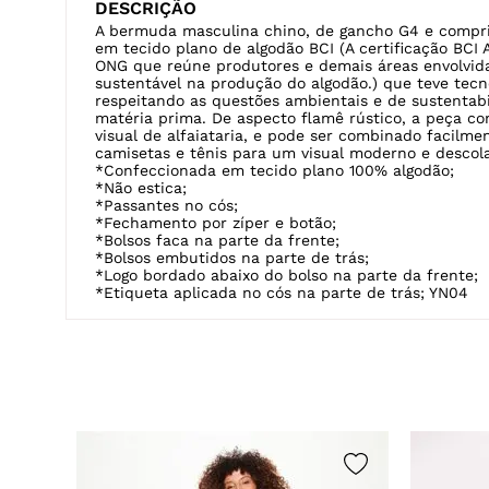
DESCRIÇÃO
A bermuda masculina chino, de gancho G4 e compr
em tecido plano de algodão BCI (A certificação BCI 
ONG que reúne produtores e demais áreas envolvida
sustentável na produção do algodão.) que teve tec
respeitando as questões ambientais e de sustentab
matéria prima. De aspecto flamê rústico, a peça con
visual de alfaiataria, e pode ser combinado facilm
camisetas e tênis para um visual moderno e descol
*Confeccionada em tecido plano 100% algodão;
*Não estica;
*Passantes no cós;
*Fechamento por zíper e botão;
*Bolsos faca na parte da frente;
*Bolsos embutidos na parte de trás;
*Logo bordado abaixo do bolso na parte da frente;
*Etiqueta aplicada no cós na parte de trás; YN04