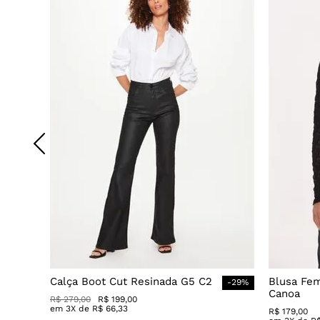
Calça Boot Cut Resinada G5 C2
Blusa Fe
-
29
%
Canoa
R$
279
,
00
R$
199
,
00
em
3
X de
R$
66
,
33
R$
179
,
00