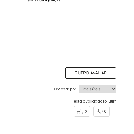
em
3
X de
R$
66
,
33
QUERO AVALIAR
Ordenar por
esta avaliação foi útil?
0
0