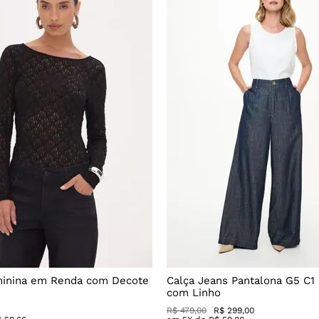
minina em Renda com Decote
Calça Jeans Pantalona G5 C1
com Linho
R$
479
,
00
R$
299
,
00