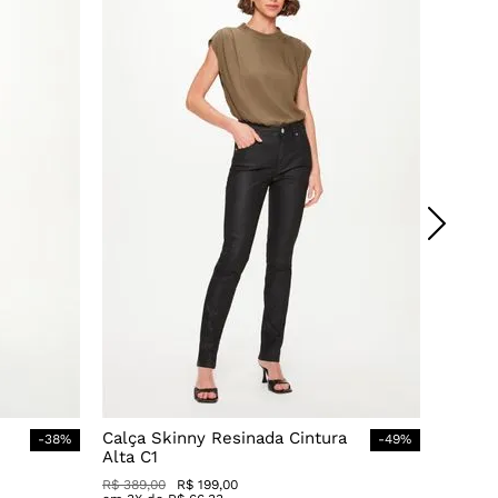
Calça Skinny Resinada Cintura
-
38
%
-
49
%
Alta C1
R$
389
,
00
R$
199
,
00