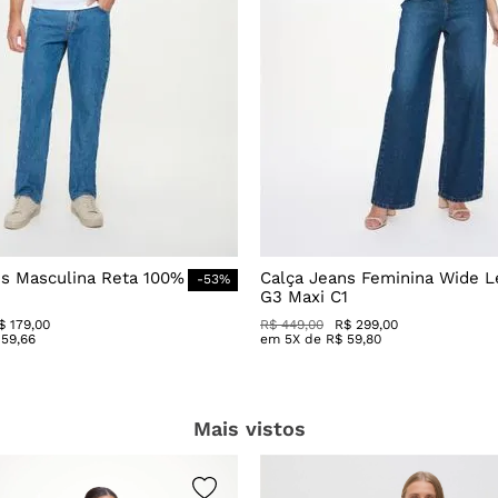
ns Masculina Reta 100%
Calça Jeans Feminina Wide L
-
53
%
G3 Maxi C1
$
179
,
00
R$
449
,
00
R$
299
,
00
59
,
66
em
5
X de
R$
59
,
80
Mais vistos