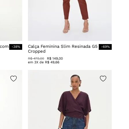
 com
Calça Feminina Slim Resinada G5
-
38
%
-
69
%
Cropped
R$
479
,
00
R$
149
,
00
em
3
X de
R$
49
,
66