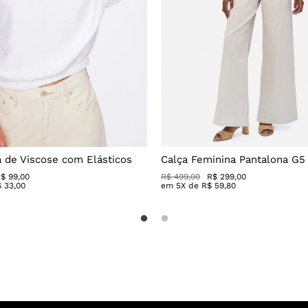
a de Viscose com Elásticos
Calça Feminina Pantalona G5 
$ 99,00
R$ 499,00
R$ 299,00
$
33
,
00
em
5
X de
R$
59
,
80