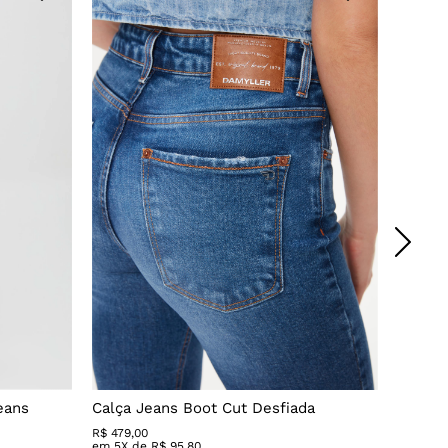
eans
Calça Jeans Boot Cut Desfiada
Calça 
R$
479
,
00
R$ 279,
em
5
X de
R$
95
,
80
em
3
X 