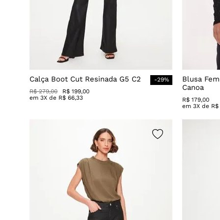
Calça Boot Cut Resinada G5 C2
Blusa Fem
-
29
%
Canoa
R$
279
,
00
R$
199
,
00
em
3
X de
R$
66
,
33
R$
179
,
00
em
3
X de
R$