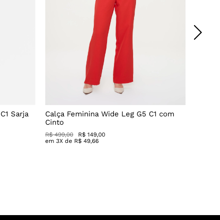
C1 Sarja
Calça Feminina Wide Leg G5 C1 com
Vestid
Cinto
Recort
R$ 499,00
R$ 149,00
R$ 699,
em
3
X de
R$
49
,
66
em
5
X 