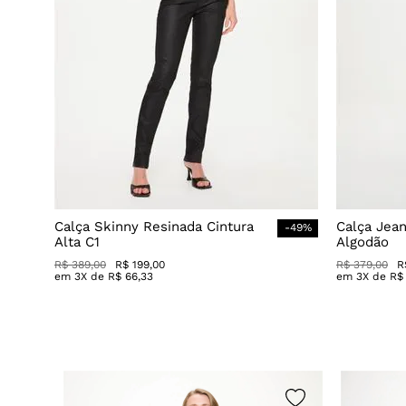
Calça Skinny Resinada Cintura
Calça Jea
-
49
%
Alta C1
Algodão
R$
389
,
00
R$
199
,
00
R$
379
,
00
R
em
3
X de
R$
66
,
33
em
3
X de
R$