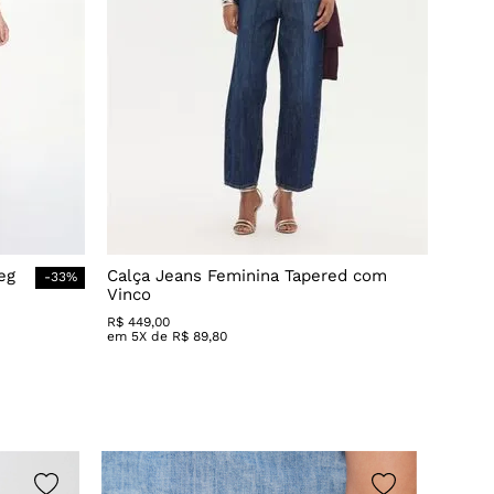
eg
Calça Jeans Feminina Tapered com
-
33
%
Vinco
R$
449
,
00
em
5
X de
R$
89
,
80