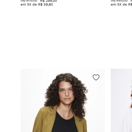
R$ 479,00
R$ 299,00
R$ 449,00
em
5
X de
R$
59
,
80
em
5
X de
R