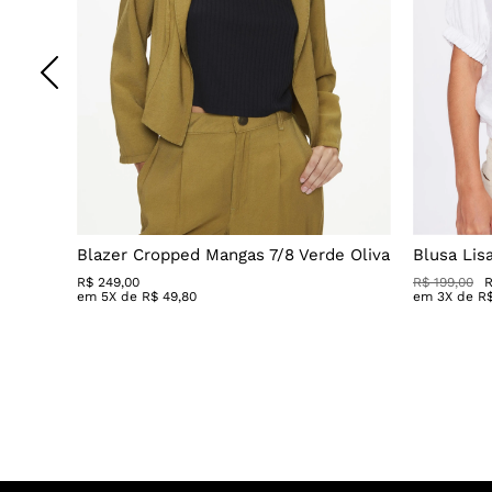
Blazer Cropped Mangas 7/8 Verde Oliva
Blusa Lis
R$
249
,
00
R$ 199,00
R
em
5
X de
R$
49
,
80
em
3
X de
R