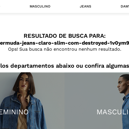
O
MASCULINO
JEANS
DAM
 MASCULINO
RESULTADO DE BUSCA PARA:
Camisas
ermuda-jeans-claro-slim-com-destroyed-1v0ym
Jaquetas
Ops! Sua busca não encontrou nenhum resultado.
 A CATEGORIA
los departamentos abaixo ou confira algumas
EMININO
MASCUL