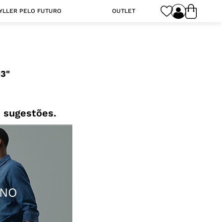
YLLER PELO FUTURO
OUTLET
93
 sugestões.
INO