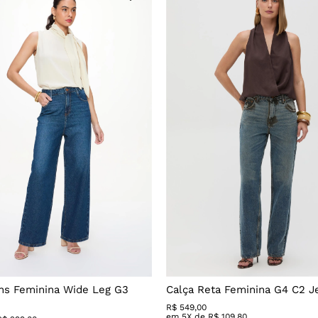
ns Feminina Wide Leg G3
Calça Reta Feminina G4 C2 J
R$
549
,
00
em
5
X de
R$
109
,
80