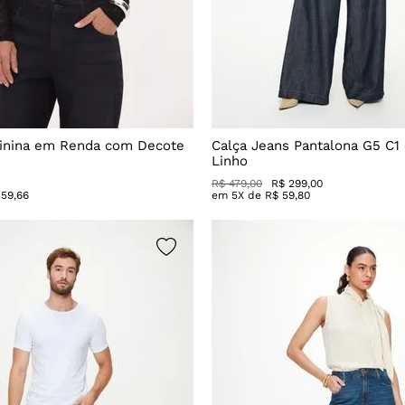
inina em Renda com Decote
Calça Jeans Pantalona G5 C1
Linho
R$
479
,
00
R$
299
,
00
59
,
66
em
5
X de
R$
59
,
80