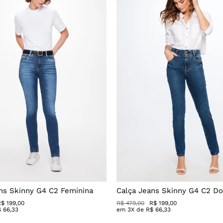
ns Skinny G4 C2 Feminina
Calça Jeans Skinny G4 C2 Do
R$ 199,00
R$ 479,00
R$ 199,00
$
66
,
33
em
3
X de
R$
66
,
33