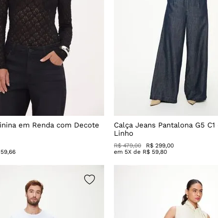
inina em Renda com Decote
Calça Jeans Pantalona G5 C1
Linho
R$
479
,
00
R$
299
,
00
59
,
66
em
5
X de
R$
59
,
80