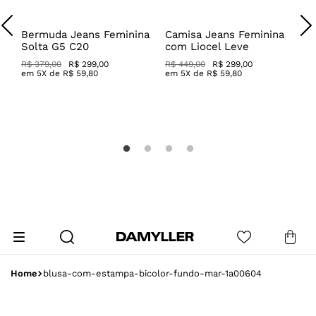
Bermuda Jeans Feminina
Camisa Jeans Feminina
Solta G5 C20
com Liocel Leve
R$ 379,00
R$ 299,00
R$ 449,00
R$ 299,00
em
5
X de
R$
59
,
80
em
5
X de
R$
59
,
80
C
P
R
blusa-com-estampa-bicolor-fundo-mar-1a00604