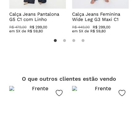
a
Calça Jeans Pantalona
Calça Jeans Feminina
C
G5 C1 com Linho
Wide Leg G3 Maxi C1
C
R$ 479,00
R$ 299,00
R$ 449,00
R$ 299,00
R
em
5
X de
R$
59
,
80
em
5
X de
R$
59
,
80
O que outros clientes estão vendo