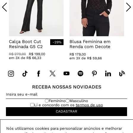
Calça Boot Cut
Blusa Feminina em
-
29
%
Resinada G5 C2
Renda com Decote
Canoa
R$
279
,
00
R$
199
,
00
R$
179
,
00
em
3
X de
R$
66
,
33
em
3
X de
R$
59
,
66
RECEBA NOSSAS NOVIDADES
Feminino
Masculino
Li e concordo com os
termos de uso
CADASTRAR
Nós utilizamos cookies para personalizar anúncios e melhorar
Dúvida na compra?
CHAME NO WHATSAPP