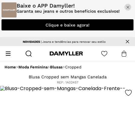
Baixe o APP Damyller!
Garanta seu jeans e outros benefícios exclusivos!
Clique e baixe agora!
Parcele em até 5x sem juros
Home
Moda Feminina
Blusas
Cropped
Blusa Cropped sem Mangas Canelada
REF:
1A02457