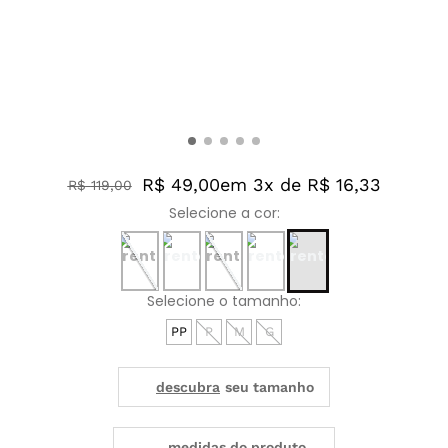
R$ 49,00
em 3x de R$ 16,33
R$
119
,
00
PP
P
M
G
medidas do produto