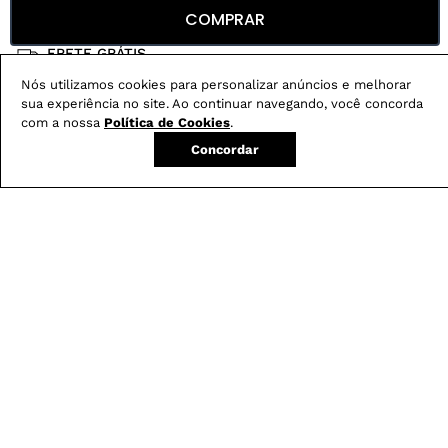
Conheça nossos
benefícios
:
COMPRAR
FRETE GRÁTIS
Em pedidos acima de R$ 499
Nós utilizamos cookies para personalizar anúncios e melhorar
Compre no site e retire na loja gratuitamente
sua experiência no site. Ao continuar navegando, você concorda
com a nossa
Política de Cookies
.
Troque na loja sem custo ou, pelo site
com até 2 trocas gratuitas.
Concordar
Produtos mais vendidos: