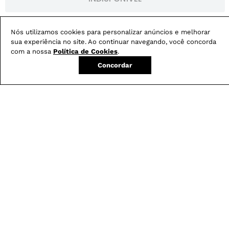
DESCRIÇÃO
Nós utilizamos cookies para personalizar anúncios e melhorar
sua experiência no site. Ao continuar navegando, você concorda
com a nossa
Política de Cookies
.
CUIDADOS COM A PEÇA
Concordar
ESPECIFICAÇÕES
Não sei meu CEP
Conheça nossos
benefícios
:
FRETE GRÁTIS
Em pedidos acima de R$ 499
Compre no site e retire na loja gratuitamente