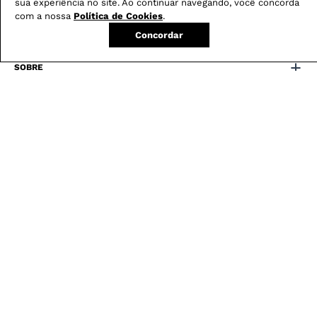
sua experiência no site. Ao continuar navegando, você concorda
com a nossa
Política de Cookies
.
FAVORITOS
Concordar
SOBRE
POLÍTICAS
ATENDIMENTO
REGULAMENTOS
LOJA CONFIÁVEL
18140 avaliações reais