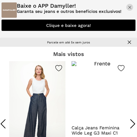
Baixe o APP Damyller!
Garanta seu jeans e outros benefícios exclusivos!
Clique e baixe agora!
Parcele em até 5x sem juros
Mais vistos
a
Calça Jeans Feminina
C
Wide Leg G3 Maxi C1
C