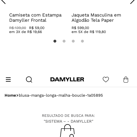
m
Camiseta com Estampa
Jaqueta Masculina em
C
Damyller Frontal
Algodão Tela Paper
M
R$ 139,00
R$ 59,00
R$
599
,
00
R
em
3
X de
R$
19
,
66
em
5
X de
R$
119
,
80
blusa-manga-longa-malha-boucle-1a05895
RESULTADO DE BUSCA PARA:
"SISTEMA – - DAMYLLER"