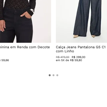
minina em Renda com Decote
Calça Jeans Pantalona G5 C1
com Linho
R$
479
,
00
R$
299
,
00
$
59
,
66
em
5
X de
R$
59
,
80