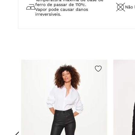
CUIDADOS COM A PEÇA
Lavagem a mão.
Não a
Temperatura máxima 40ºc.
Temperatura máxima de base de
ferro de passar de 110ºc.
Não 
Vapor pode causar danos
irreversíveis.