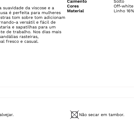
ESPECIFICAÇÕES
Gênero
Feminino
ada em tecido de linho com
Estilo
Listras
co por conta da fibra natural do
Tecido
Tecido Pl
Modelo Veste
P/38
Fabricado no
Brasil
Caimento
Solto
Cores
Off-white
a suavidade da viscose e a
Material
Linho 16%
blusa é perfeita para mulheres
listras tom sobre tom adicionam
nando-a versátil e fácil de
taria e sapatilhas para um
nte de trabalho. Nos dias mais
andálias rasteiras,
l fresco e casual.
6