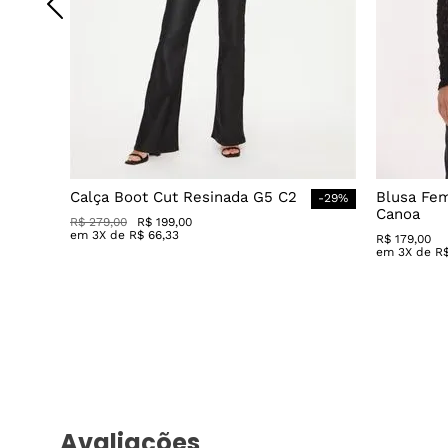
Calça Boot Cut Resinada G5 C2
Blusa Fe
-
29
%
Canoa
R$
279
,
00
R$
199
,
00
em
3
X de
R$
66
,
33
R$
179
,
00
em
3
X de
R