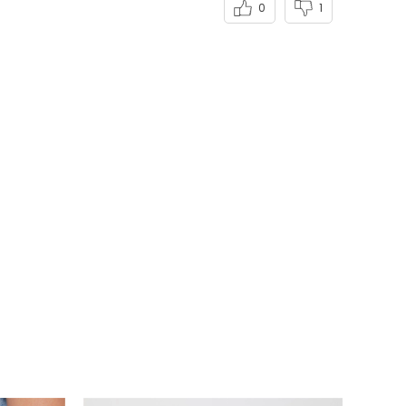
esta avaliação foi útil?
0
1