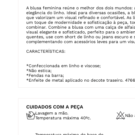
DESCRIÇÃO
A blusa feminina solta com 1/2 manga é confeccion
viscose, um tecido de caimento leve e aspecto rústi
linho.
COMO USAR:
A blusa feminina reúne o melhor dos dois mundos: 
elegância do linho. Ideal para diversas ocasiões, a 
que valorizam um visual refinado e confortável. As 
um toque de modernidade e sofisticação à peça, tor
combinar. Combine a blusa com uma calça de alfaia
visual elegante e sofisticado, perfeito para o ambie
quentes, use com short de linho ou jeans escuro e s
complementando com acessórios leves para um visua
CARACTERÍSTICAS:
*Confeccionada em linho e viscose;
*Não estica;
*Fendas na barra;
*Enfeite de metal aplicado no decote traseiro. 476