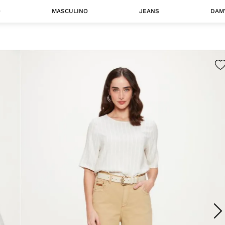
O
MASCULINO
JEANS
DAM
 MASCULINO
Camisas
Jaquetas
 A CATEGORIA