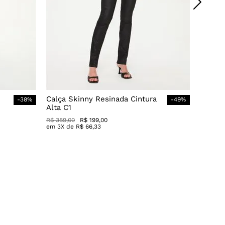
Calça Skinny Resinada Cintura
-
38
%
-
49
%
Alta C1
R$
389
,
00
R$
199
,
00
em
3
X de
R$
66
,
33