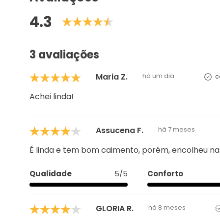
Avaliações
4.3
3 avaliações
Maria Z.
há um dia
c
Achei linda!
Assucena F.
há 7 meses
É linda e tem bom caimento, porém, encolheu na 