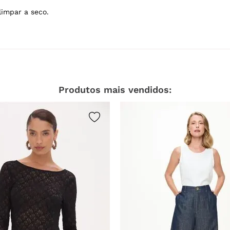
lvejar.
Não secar em tambor.
limpar a seco.
Produtos mais vendidos: