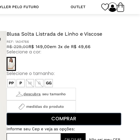
YLLER PELO FUTURO
OUTLET
Blusa Solta Listrada de Linho e Viscose
REF:
1A04766
R$
229
,
00
R$ 149,00
em 3x de R$ 49,66
PP
P
M
G
GG
medidas do produto
COMPRAR
Não sei meu CEP