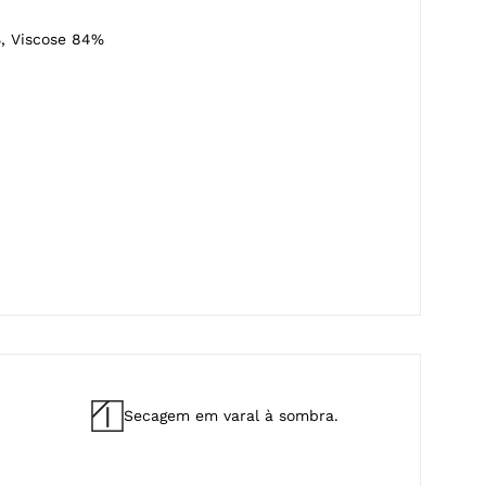
ano
, Viscose 84%