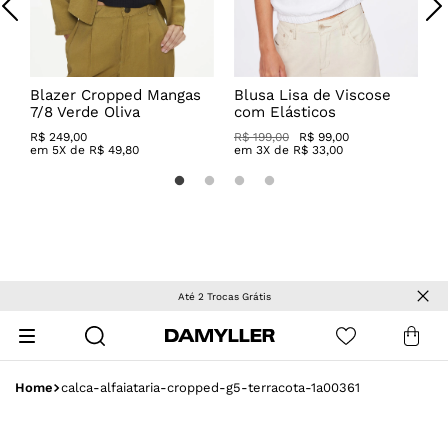
s
Blazer Cropped Mangas
Blusa Lisa de Viscose
C
7/8 Verde Oliva
com Elásticos
P
R$
249
,
00
R$ 199,00
R$ 99,00
R
em
5
X de
R$
49
,
80
em
3
X de
R$
33
,
00
Até 2 Trocas Grátis
calca-alfaiataria-cropped-g5-terracota-1a00361