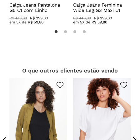
a
Calça Jeans Pantalona
Calça Jeans Feminina
C
G5 C1 com Linho
Wide Leg G3 Maxi C1
C
R$ 479,00
R$ 299,00
R$ 449,00
R$ 299,00
R
em
5
X de
R$
59
,
80
em
5
X de
R$
59
,
80
O que outros clientes estão vendo