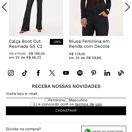
Calça Boot Cut
Blusa Feminina em
-
29
%
Resinada G5 C2
Renda com Decote
Canoa
R$
279
,
00
R$
199
,
00
R$
179
,
00
em
3
X de
R$
66
,
33
em
3
X de
R$
59
,
66
RECEBA NOSSAS NOVIDADES
Feminino
Masculino
Li e concordo com os
termos de uso
CADASTRAR
Dúvida na compra?
CHAME NO WHATSAPP