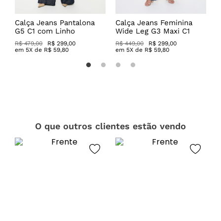
a
Calça Jeans Pantalona
Calça Jeans Feminina
C
G5 C1 com Linho
Wide Leg G3 Maxi C1
C
R$ 479,00
R$ 299,00
R$ 449,00
R$ 299,00
R
em
5
X de
R$
59
,
80
em
5
X de
R$
59
,
80
O que outros clientes estão vendo