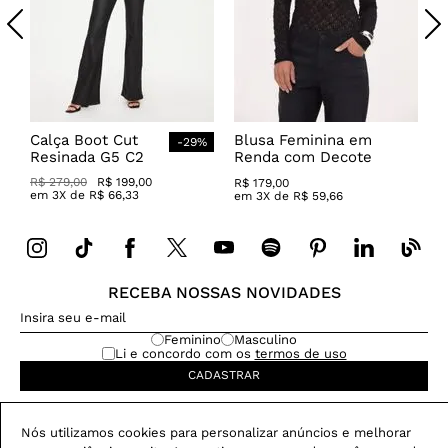
Calça Boot Cut
Blusa Feminina em
-
29
%
Resinada G5 C2
Renda com Decote
Canoa
R$
279
,
00
R$
199
,
00
R$
179
,
00
em
3
X de
R$
66
,
33
em
3
X de
R$
59
,
66
RECEBA NOSSAS NOVIDADES
Feminino
Masculino
Li e concordo com os
termos de uso
CADASTRAR
Nós utilizamos cookies para personalizar anúncios e melhorar
Dúvida na compra?
CHAME NO WHATSAPP