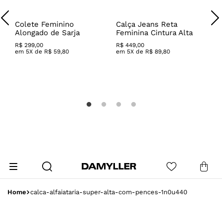
Colete Feminino
Calça Jeans Reta
Alongado de Sarja
Feminina Cintura Alta
R$
299
,
00
R$
449
,
00
em
5
X de
R$
59
,
80
em
5
X de
R$
89
,
80
C
T
R
calca-alfaiataria-super-alta-com-pences-1n0u440