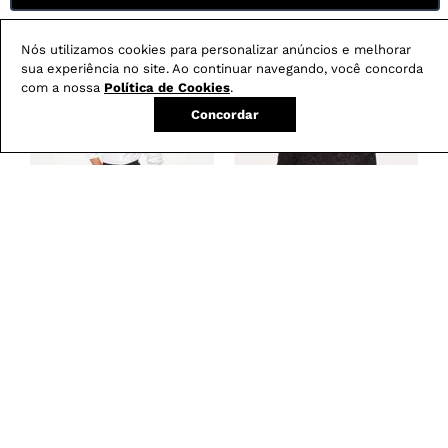
Produtos mais vendidos:
Nós utilizamos cookies para personalizar anúncios e melhorar
sua experiência no site. Ao continuar navegando, você concorda
com a nossa
Política de Cookies
.
Concordar
Calça Boot Cut
Blusa Feminina em
-
29
%
Resinada G5 C2
Renda com Decote
Canoa
R$
279
,
00
R$
199
,
00
R$
179
,
00
em
3
X de
R$
66
,
33
em
3
X de
R$
59
,
66