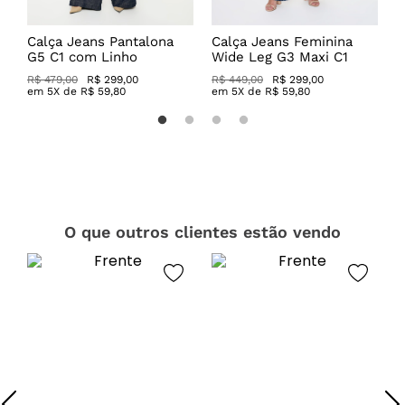
Calça Jeans Pantalona
Calça Jeans Feminina
C
G5 C1 com Linho
Wide Leg G3 Maxi C1
D
R$ 479,00
R$ 299,00
R$ 449,00
R$ 299,00
R
em
5
X de
R$
59
,
80
em
5
X de
R$
59
,
80
O que outros clientes estão vendo