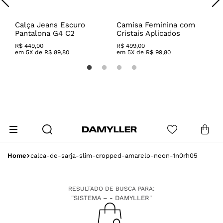
Calça Jeans Escuro
Camisa Feminina com
S
Pantalona G4 C2
Cristais Aplicados
R
R$
449
,
00
R$
499
,
00
R
em
5
X de
R$
89
,
80
em
5
X de
R$
99
,
80
calca-de-sarja-slim-cropped-amarelo-neon-1n0rh05
RESULTADO DE BUSCA PARA:
"SISTEMA – - DAMYLLER"