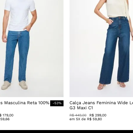
ns Masculina Reta 100%
Calça Jeans Feminina Wide L
-
53
%
G3 Maxi C1
$
179
,
00
R$
449
,
00
R$
299
,
00
59
,
66
em
5
X de
R$
59
,
80