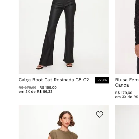
Calça Boot Cut Resinada G5 C2
Blusa Fem
-
29
%
Canoa
R$
279
,
00
R$
199
,
00
em
3
X de
R$
66
,
33
R$
179
,
00
em
3
X de
R$