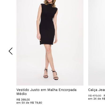
Leves
Vestido Justo em Malha Encorpada
Calça Jea
Médio
R$ 479,00
em
3
X de
R
R$
399
,
00
em
5
X de
R$
79
,
80