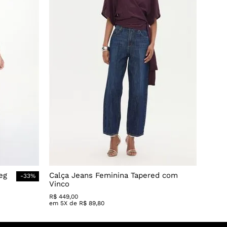
eg
Calça Jeans Feminina Tapered com
-
33
%
Vinco
R$
449
,
00
em
5
X de
R$
89
,
80