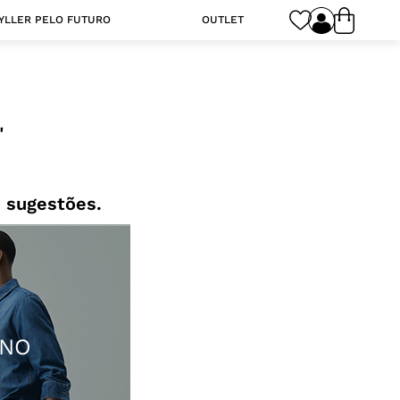
YLLER PELO FUTURO
OUTLET
 sugestões.
INO