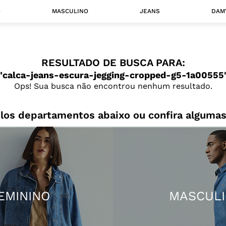
O
MASCULINO
JEANS
DAM
 MASCULINO
RESULTADO DE BUSCA PARA:
Camisas
calca-jeans-escura-jegging-cropped-g5-1a00555
Jaquetas
Ops! Sua busca não encontrou nenhum resultado.
 A CATEGORIA
los departamentos abaixo ou confira algumas
EMININO
MASCUL