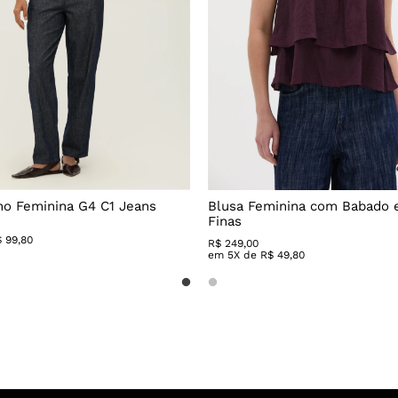
no Feminina G4 C1 Jeans
Blusa Feminina com Babado e
Finas
$
99
,
80
R$
249
,
00
em
5
X de
R$
49
,
80