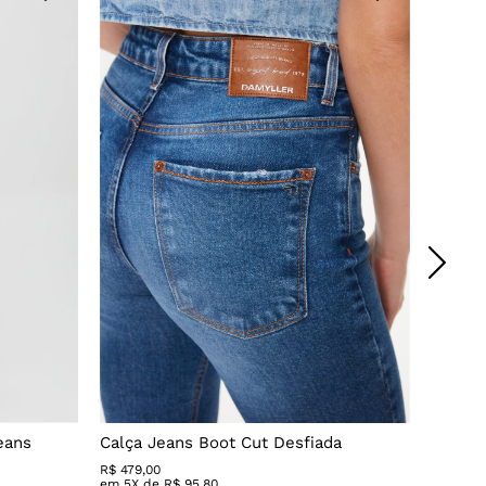
eans
Calça Jeans Boot Cut Desfiada
Calça 
R$
479
,
00
R$ 279,
em
5
X de
R$
95
,
80
em
3
X 