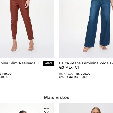
inina Slim Resinada G5
Calça Jeans Feminina Wide L
-
69
%
G3 Maxi C1
$
149
,
00
R$
449
,
00
R$
299
,
00
49
,
66
em
5
X de
R$
59
,
80
Mais vistos