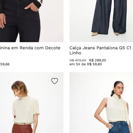
inina em Renda com Decote
Calça Jeans Pantalona G5 C1
Linho
R$
479
,
00
R$
299
,
00
59
,
66
em
5
X de
R$
59
,
80