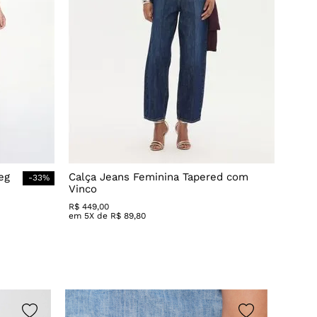
eg
Calça Jeans Feminina Tapered com
-
33
%
Vinco
R$
449
,
00
em
5
X de
R$
89
,
80