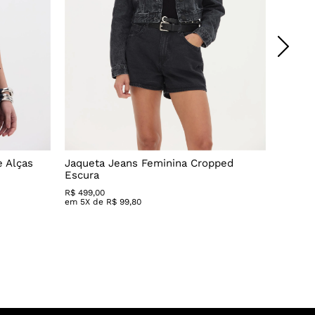
 Alças
Jaqueta Jeans Feminina Cropped
Calça 
Escura
R$
499
,
0
em
5
X 
R$
499
,
00
em
5
X de
R$
99
,
80