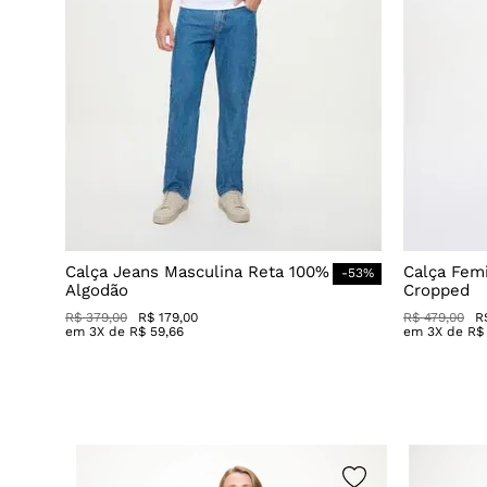
Calça Jeans Masculina Reta 100%
Calça Fem
-
53
%
Algodão
Cropped
R$
379
,
00
R$
179
,
00
R$
479
,
00
R
em
3
X de
R$
59
,
66
em
3
X de
R$