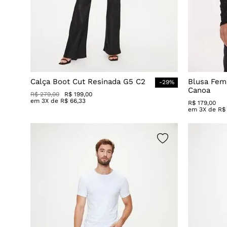
Calça Boot Cut Resinada G5 C2
Blusa Fem
-
29
%
Canoa
R$
279
,
00
R$
199
,
00
em
3
X de
R$
66
,
33
R$
179
,
00
em
3
X de
R$