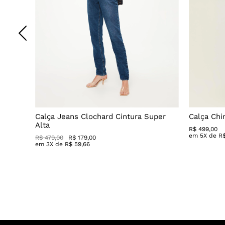
ateral
Calça Jeans Clochard Cintura Super
Calça Chi
Alta
R$
499
,
00
em
5
X de
R
R$ 479,00
R$ 179,00
em
3
X de
R$
59
,
66