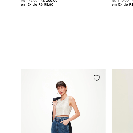
R$ 479,00
R$ 299,00
R$ 449,00
em
5
X de
R$
59
,
80
em
5
X de
R