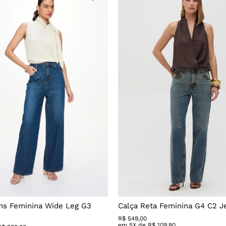
ns Feminina Wide Leg G3
Calça Reta Feminina G4 C2 J
R$
549
,
00
em
5
X de
R$
109
,
80