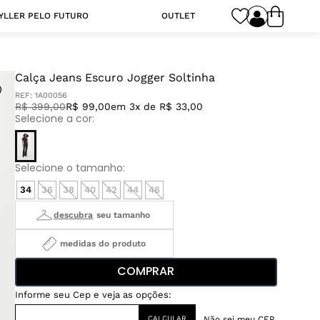
YLLER PELO FUTURO
OUTLET
Calça Jeans Escuro Jogger Soltinha
REF:
1A00056
R$
399
,
00
R$ 99,00
em 3x de R$ 33,00
34
36
38
40
42
44
46
medidas do produto
COMPRAR
Não sei meu CEP