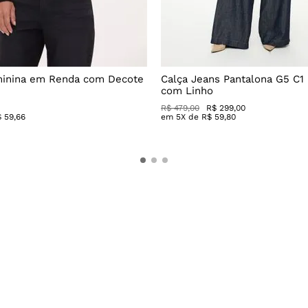
minina em Renda com Decote
Calça Jeans Pantalona G5 C1
com Linho
R$
479
,
00
R$
299
,
00
$
59
,
66
em
5
X de
R$
59
,
80