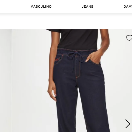
O
MASCULINO
JEANS
DAM
 MASCULINO
Camisas
Jaquetas
 A CATEGORIA