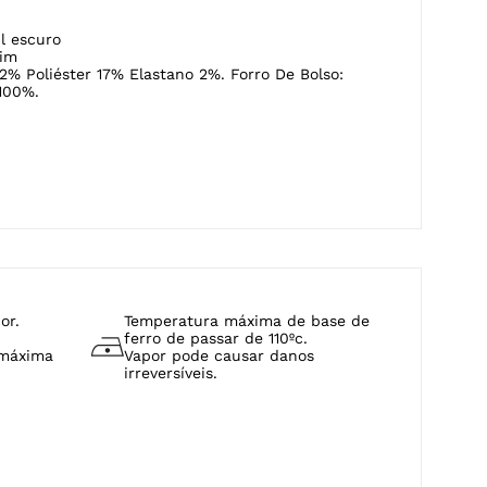
l escuro
im
2% Poliéster 17% Elastano 2%. Forro De Bolso:
 100%.
or.
Temperatura máxima de base de
ferro de passar de 110ºc.
 máxima
Vapor pode causar danos
irreversíveis.