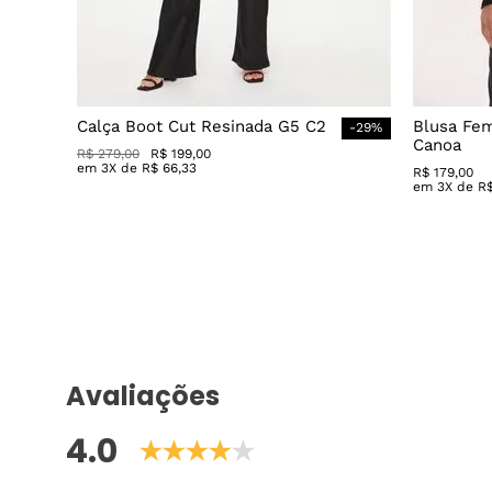
Calça Boot Cut Resinada G5 C2
Blusa Fe
-
29
%
Canoa
R$
279
,
00
R$
199
,
00
em
3
X de
R$
66
,
33
R$
179
,
00
em
3
X de
R
Avaliações
4.0