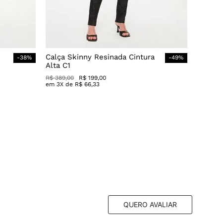
Calça Skinny Resinada Cintura
-
38
%
-
49
%
Alta C1
R$
389
,
00
R$
199
,
00
em
3
X de
R$
66
,
33
QUERO AVALIAR