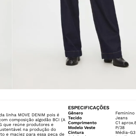
ESPECIFICAÇÕES
Gênero
Feminino
 da linha MOVE DENIM pois é
Tecido
Jeans
com composição algodão BCI (A
Comprimento
C1 aprox.
 que reúne produtores e
Modelo Veste
P/38
sustentável na produção do
Cintura
Média-G3
rto e maciez para essa peça de