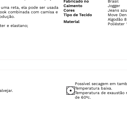
Fabricado no
Brasil
Caimento
Jogger
uma reta, ela pode ser usada
Cores
Jeans azu
e look combinada com camisa e
Tipo de Tecido
Move Den
rodução.
Algodão 8
Material
Poliéster
er e elastano;
Possível secagem em tamb
Temperatura baixa.
lvejar.
Temperatura de exaustão
de 60ºc.