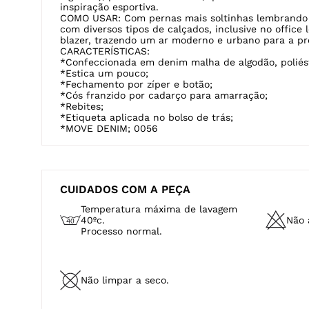
inspiração esportiva.
COMO USAR: Com pernas mais soltinhas lembrando 
com diversos tipos de calçados, inclusive no offic
blazer, trazendo um ar moderno e urbano para a p
CARACTERÍSTICAS:
*Confeccionada em denim malha de algodão, poliést
*Estica um pouco;
*Fechamento por zíper e botão;
*Cós franzido por cadarço para amarração;
*Rebites;
*Etiqueta aplicada no bolso de trás;
*MOVE DENIM; 0056
CUIDADOS COM A PEÇA
Temperatura máxima de lavagem
40ºc.
Não a
Processo normal.
Não limpar a seco.