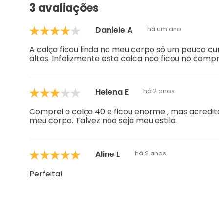
3 avaliações
Daniele A
há um ano
A calça ficou linda no meu corpo só um pouco c
altas. Infelizmente esta calca nao ficou no comp
Helena E
há 2 anos
Comprei a calça 40 e ficou enorme , mas acredito
meu corpo. Talvez não seja meu estilo.
Aline L
há 2 anos
Perfeita!