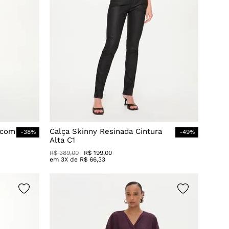
 com
Calça Skinny Resinada Cintura
-
38
%
-
49
%
Alta C1
R$
389
,
00
R$
199
,
00
em
3
X de
R$
66
,
33