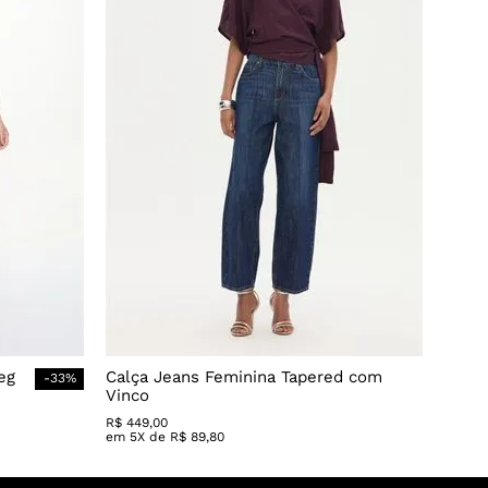
eg
Calça Jeans Feminina Tapered com
-
33
%
Vinco
R$
449
,
00
em
5
X de
R$
89
,
80