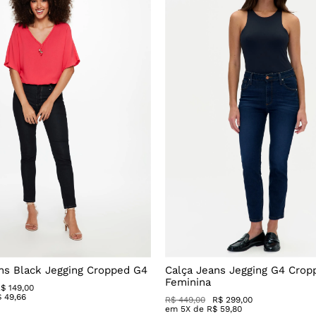
ns Black Jegging Cropped G4
Calça Jeans Jegging G4 Crop
Feminina
$ 149,00
$
49
,
66
R$ 449,00
R$ 299,00
em
5
X de
R$
59
,
80