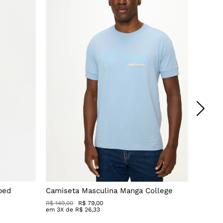
ped
Camiseta Masculina Manga College
Camisa
R$ 149,00
R$ 79,00
R$ 199,0
em
3
X de
R$
26
,
33
em
3
X 