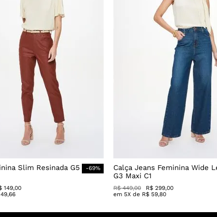
inina Slim Resinada G5
Calça Jeans Feminina Wide L
-
69
%
G3 Maxi C1
$
149
,
00
R$
449
,
00
R$
299
,
00
49
,
66
em
5
X de
R$
59
,
80