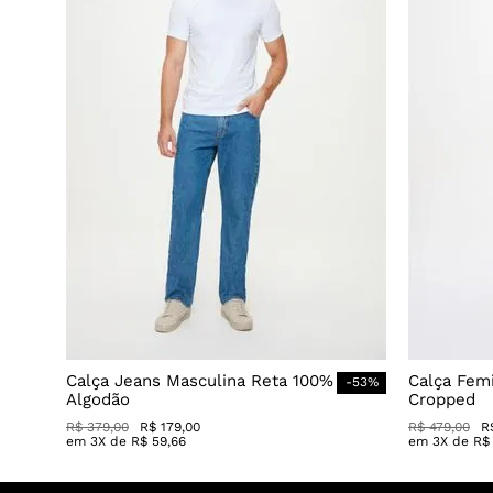
Calça Jeans Masculina Reta 100%
Calça Fem
-
53
%
Algodão
Cropped
R$
379
,
00
R$
179
,
00
R$
479
,
00
R
em
3
X de
R$
59
,
66
em
3
X de
R$