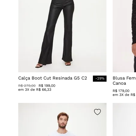
Calça Boot Cut Resinada G5 C2
Blusa Fem
-
29
%
Canoa
R$
279
,
00
R$
199
,
00
em
3
X de
R$
66
,
33
R$
179
,
00
em
3
X de
R$