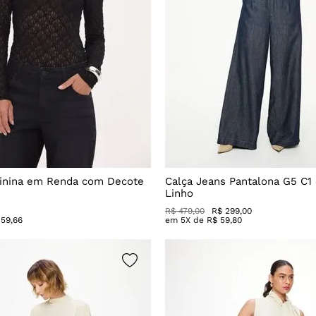
inina em Renda com Decote
Calça Jeans Pantalona G5 C1
Linho
R$
479
,
00
R$
299
,
00
59
,
66
em
5
X de
R$
59
,
80