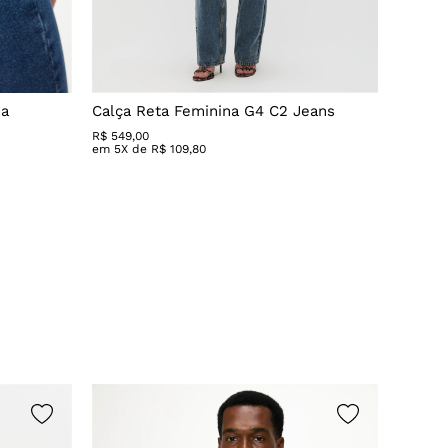
da
Calça Reta Feminina G4 C2 Jeans
Calça 
R$
549
,
00
R$ 279,
em
5
X de
R$
109
,
80
em
3
X 