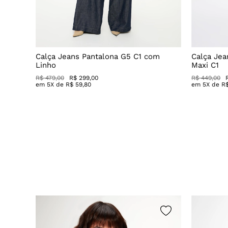
Decote
Calça Jeans Pantalona G5 C1 com
Calça Jea
Linho
Maxi C1
R$ 479,00
R$ 299,00
R$ 449,00
em
5
X de
R$
59
,
80
em
5
X de
R