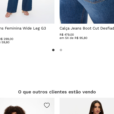
ns Feminina Wide Leg G3
Calça Jeans Boot Cut Desfia
R$
479
,
00
em
5
X de
R$
95
,
80
R$ 299,00
$
59
,
80
O que outros clientes estão vendo