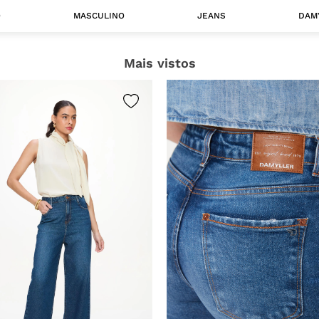
O
MASCULINO
JEANS
DAM
Mais vistos
 MASCULINO
Camisas
Jaquetas
 A CATEGORIA