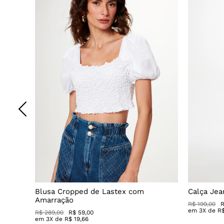
do
Blusa Cropped de Lastex com
Calça Jea
Amarração
R$ 199,00
R
em
3
X de
R
R$ 289,00
R$ 59,00
em
3
X de
R$
19
,
66