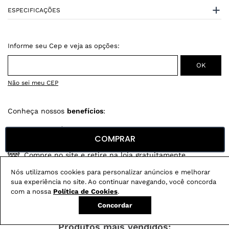
ESPECIFICAÇÕES
Não sei meu CEP
Conheça nossos
benefícios
:
FRETE GRÁTIS
COMPRAR
Em pedidos acima de R$ 499
Compre no site e retire na loja gratuitamente
Troque na loja sem custo ou, pelo site
Nós utilizamos cookies para personalizar anúncios e melhorar
com até 2 trocas gratuitas.
sua experiência no site. Ao continuar navegando, você concorda
com a nossa
Política de Cookies
.
Concordar
Produtos mais vendidos: