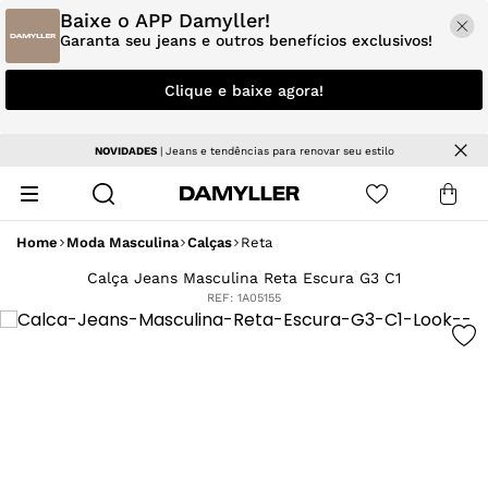
Baixe o APP Damyller!
Garanta seu jeans e outros benefícios exclusivos!
Clique e baixe agora!
Parcele em até 5x sem juros
Home
Moda Masculina
Calças
Reta
Calça Jeans Masculina Reta Escura G3 C1
REF:
1A05155