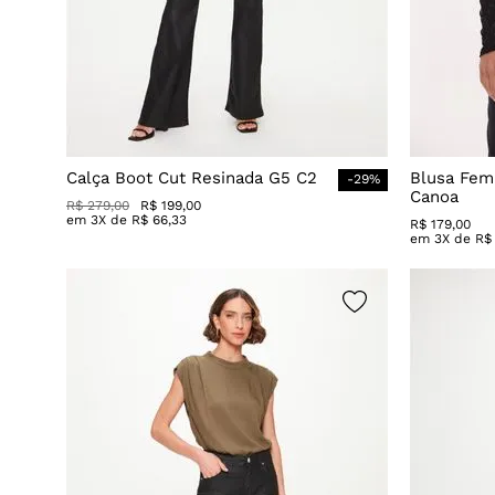
Calça Boot Cut Resinada G5 C2
Blusa Fem
-
29
%
Canoa
R$
279
,
00
R$
199
,
00
em
3
X de
R$
66
,
33
R$
179
,
00
em
3
X de
R$