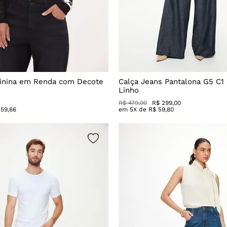
inina em Renda com Decote
Calça Jeans Pantalona G5 C1
Linho
R$
479
,
00
R$
299
,
00
59
,
66
em
5
X de
R$
59
,
80