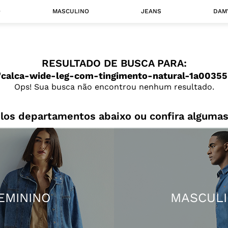
O
MASCULINO
JEANS
DAM
 MASCULINO
RESULTADO DE BUSCA PARA:
Camisas
calca-wide-leg-com-tingimento-natural-1a00355
Jaquetas
Ops! Sua busca não encontrou nenhum resultado.
 A CATEGORIA
los departamentos abaixo ou confira algumas
EMININO
MASCUL