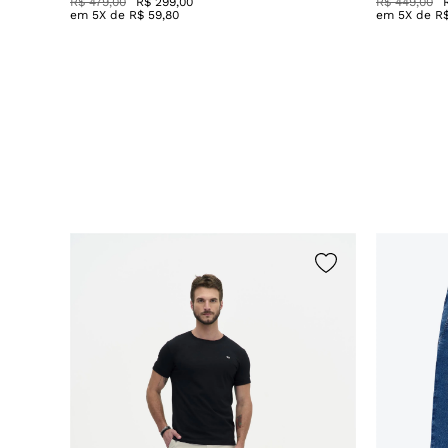
R$ 479,00
R$ 299,00
R$ 449,00
em
5
X de
R$
59
,
80
em
5
X de
R