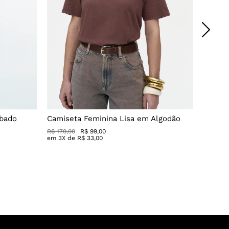
abado
Camiseta Feminina Lisa em Algodão
Short 
R$ 179,00
R$ 99,00
R$
349
,
0
em
3
X de
R$
33
,
00
em
5
X 