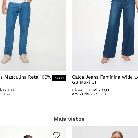
ns Masculina Reta 100%
Calça Jeans Feminina Wide L
-
53
%
G3 Maxi C1
$
179
,
00
R$
449
,
00
R$
299
,
00
59
,
66
em
5
X de
R$
59
,
80
Mais vistos