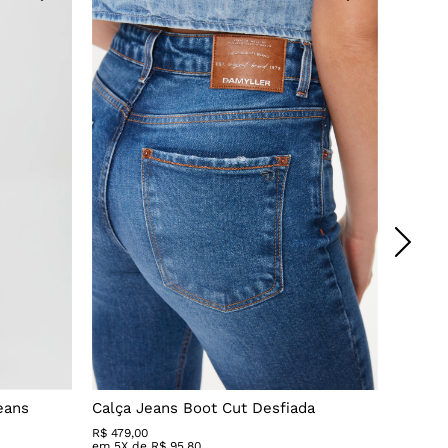
eans
Calça Jeans Boot Cut Desfiada
Calça 
R$
479
,
00
R$ 279,
em
5
X de
R$
95
,
80
em
3
X 