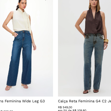
ns Feminina Wide Leg G3
Calça Reta Feminina G4 C2 J
R$
549
,
00
em
5
X de
R$
109
,
80