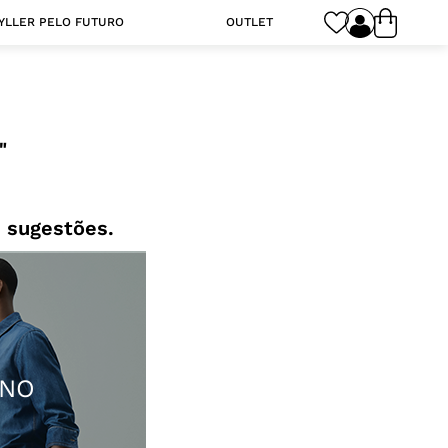
YLLER PELO FUTURO
OUTLET
 sugestões.
INO