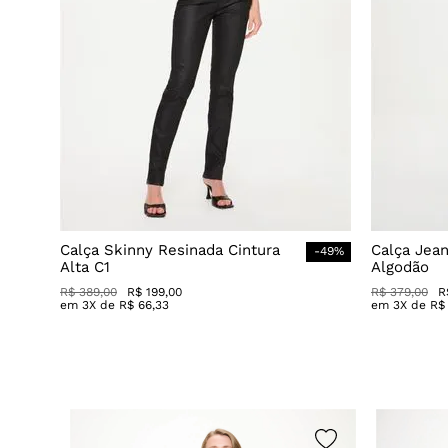
Calça Skinny Resinada Cintura
Calça Jea
-
49
%
Alta C1
Algodão
R$
389
,
00
R$
199
,
00
R$
379
,
00
R
em
3
X de
R$
66
,
33
em
3
X de
R$