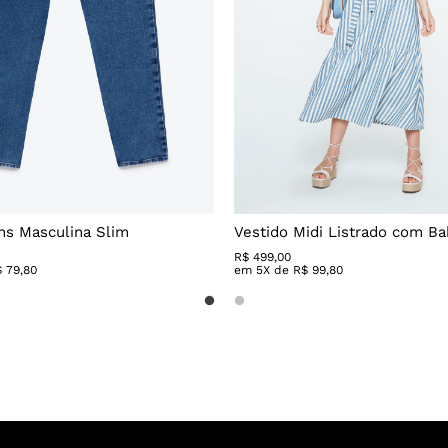
ns Masculina Slim
Vestido Midi Listrado com B
R$
499
,
00
$
79
,
80
em
5
X de
R$
99
,
80