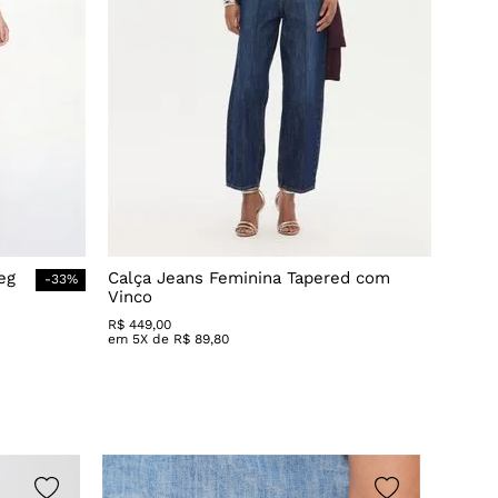
eg
Calça Jeans Feminina Tapered com
-
33
%
Vinco
R$
449
,
00
em
5
X de
R$
89
,
80