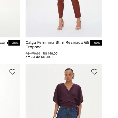
 com
Calça Feminina Slim Resinada G5
-
38
%
-
69
%
Cropped
R$
479
,
00
R$
149
,
00
em
3
X de
R$
49
,
66