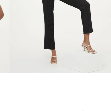
ESPECIFICAÇÕES
Gênero
Feminino
e conforto para o dia a dia.
Tendências
Lisa
a um visual prático e casual no
Tecido
Tecido Pl
Modelo Veste
P/38
Fabricado no
Brasil