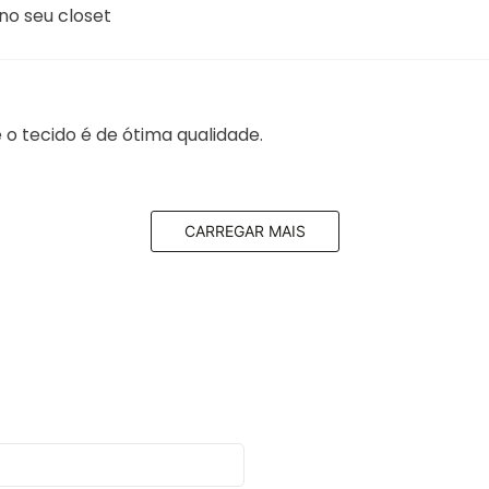
e o tecido é de ótima qualidade.
CARREGAR MAIS
pergunta sugestiva. Vocês pensam em colocar esse model
gas Curtas Feminina REF: 0V0U090 Agradeço a atenção!