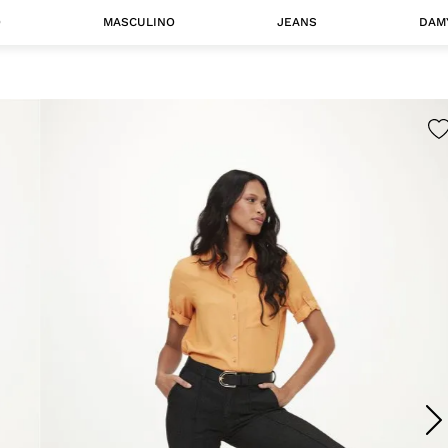
O
MASCULINO
JEANS
DAM
 MASCULINO
Camisas
Jaquetas
 A CATEGORIA