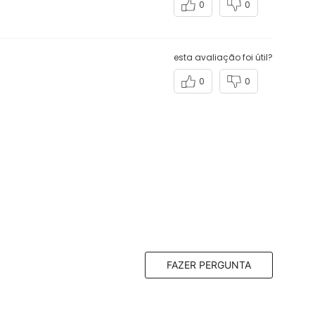
0
0
FAZER PERGUNTA
o em outras cores? Tipo um preto, vermelho,