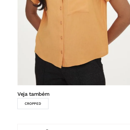
DESCRIÇÃO
A camisa feminina com textura de linho, traz leveza 
Aposte com uma calça de cintura alta e um
flat
par
ato.
*Confeccionada em viscose com poliéster;
*Fechamento frontal por botões;