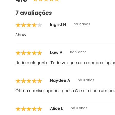
Show
Law A
há 2 anos
Linda e elegante. Toda vez que uso recebo elogi
Haydee A
há 3 anos
Ótima camisa, apenas pedi a G e ela ficou um pou
Alice L
há 3 anos
e uma peça que casa com tudo . nao pode faltar 
Mariana A
há 3 anos