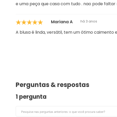
A blusa é linda, versátil, tem um ótimo caimento 
Perguntas & respostas
1 pergunta
Tassia
há 2 anos
Olá.. bom dia! Tudo bem! Seria só uma 
bege, azul marinho. Camisa Lisa de Man