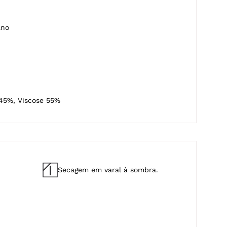
 45%, Viscose 55%
Secagem em varal à sombra.