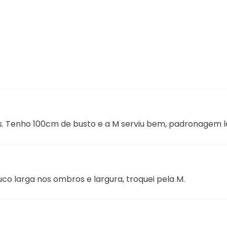
os. Tenho 100cm de busto e a M serviu bem, padronagem l
co larga nos ombros e largura, troquei pela M.
no seu closet