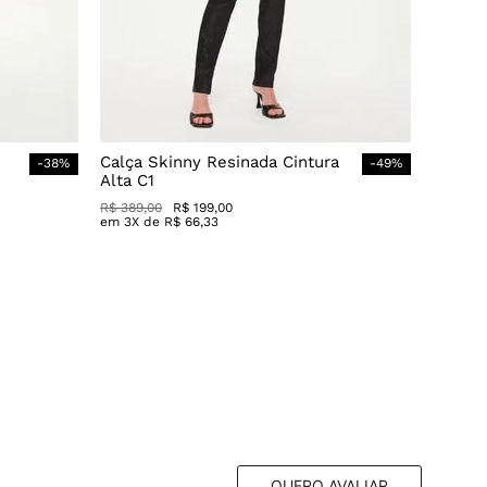
Calça Skinny Resinada Cintura
-
38
%
-
49
%
Alta C1
R$
389
,
00
R$
199
,
00
em
3
X de
R$
66
,
33
QUERO AVALIAR
Ordenar por
esta avaliação foi útil?