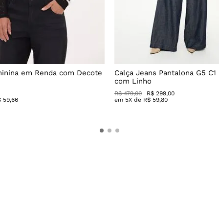
minina em Renda com Decote
Calça Jeans Pantalona G5 C1
com Linho
R$
479
,
00
R$
299
,
00
$
59
,
66
em
5
X de
R$
59
,
80