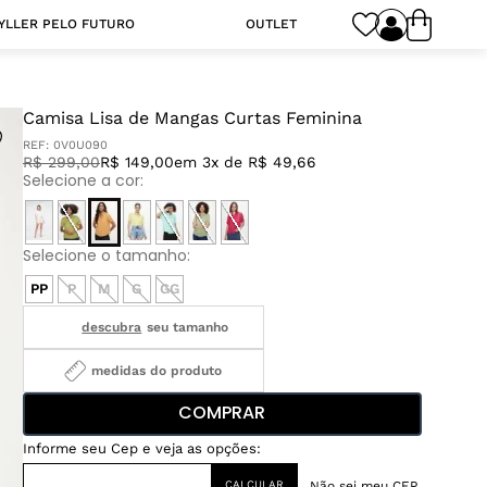
YLLER PELO FUTURO
OUTLET
Camisa Lisa de Mangas Curtas Feminina
REF:
0V0U090
R$
299
,
00
R$ 149,00
em 3x de R$ 49,66
PP
P
M
G
GG
medidas do produto
COMPRAR
Não sei meu CEP