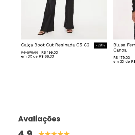
Calça Boot Cut Resinada G5 C2
Blusa Fe
-
29
%
Canoa
R$
279
,
00
R$
199
,
00
em
3
X de
R$
66
,
33
R$
179
,
00
em
3
X de
R
Avaliações
4.9
7 avaliações
Ingrid N
há 2 anos