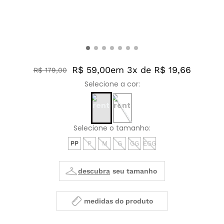
R$ 59,00
em 3x de R$ 19,66
R$
179
,
00
PP
P
M
G
GG
EGG
medidas do produto