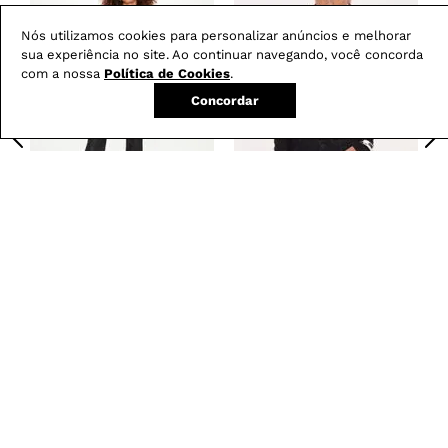
Nós utilizamos cookies para personalizar anúncios e melhorar
sua experiência no site. Ao continuar navegando, você concorda
com a nossa
Política de Cookies
.
Concordar
Calça Boot Cut
Blusa Feminina em
-
29
%
Resinada G5 C2
Renda com Decote
Canoa
R$
279
,
00
R$
199
,
00
R$
179
,
00
em
3
X de
R$
66
,
33
em
3
X de
R$
59
,
66