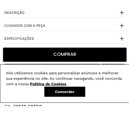
DESCRIÇÃO
CUIDADOS COM A PEÇA
ESPECIFICAÇÕES
COMPRAR
Nós utilizamos cookies para personalizar anúncios e melhorar
sua experiência no site. Ao continuar navegando, você concorda
Não sei meu CEP
com a nossa
Política de Cookies
.
Concordar
Conheça nossos
benefícios
:
FRETE GRÁTIS
Em pedidos acima de R$ 499
Compre no site e retire na loja gratuitamente