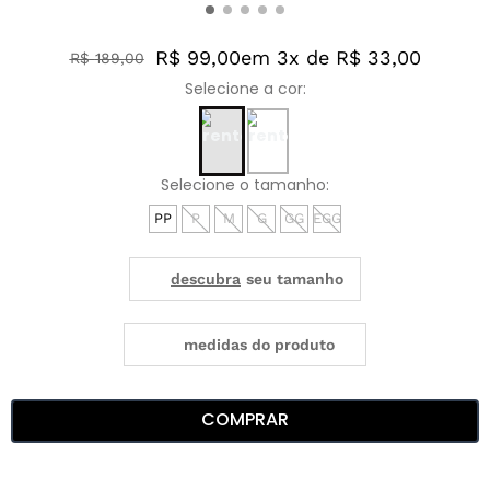
R$ 99,00
em 3x de R$ 33,00
R$
189
,
00
PP
P
M
G
GG
EGG
medidas do produto
COMPRAR