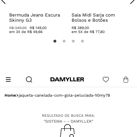
m
Bermuda Jeans Escura
Saia Midi Sarja com
C
Skinny G3
Bolsos e Botões
V
R$ 349,00
R$ 149,00
R$
389
,
00
R
em
3
X de
R$
49
,
66
em
5
X de
R$
77
,
80
jaqueta-canelada-com-gola-peluciada-1i0my78
RESULTADO DE BUSCA PARA:
"SISTEMA – - DAMYLLER"