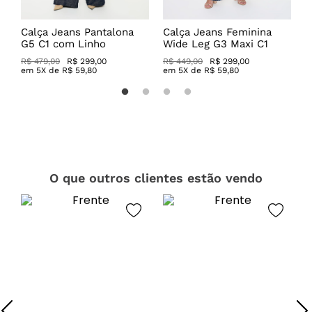
a
Calça Jeans Pantalona
Calça Jeans Feminina
C
G5 C1 com Linho
Wide Leg G3 Maxi C1
C
R$ 479,00
R$ 299,00
R$ 449,00
R$ 299,00
R
em
5
X de
R$
59
,
80
em
5
X de
R$
59
,
80
O que outros clientes estão vendo