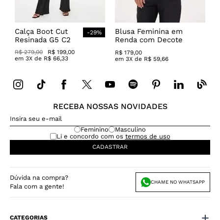
Calça Boot Cut
Blusa Feminina em
-
29
%
Resinada G5 C2
Renda com Decote
Canoa
R$
279
,
00
R$
199
,
00
R$
179
,
00
em
3
X de
R$
66
,
33
em
3
X de
R$
59
,
66
RECEBA NOSSAS NOVIDADES
Feminino
Masculino
Li e concordo com os
termos de uso
CADASTRAR
Dúvida na compra?
CHAME NO WHATSAPP
Fala com a gente!
CATEGORIAS