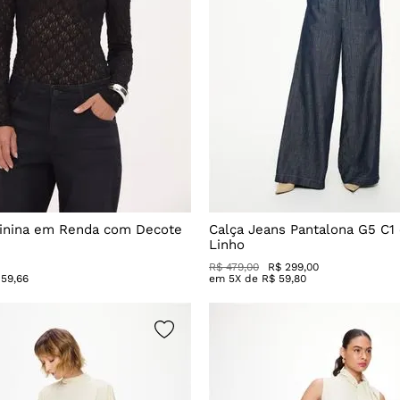
inina em Renda com Decote
Calça Jeans Pantalona G5 C1
Linho
R$
479
,
00
R$
299
,
00
59
,
66
em
5
X de
R$
59
,
80