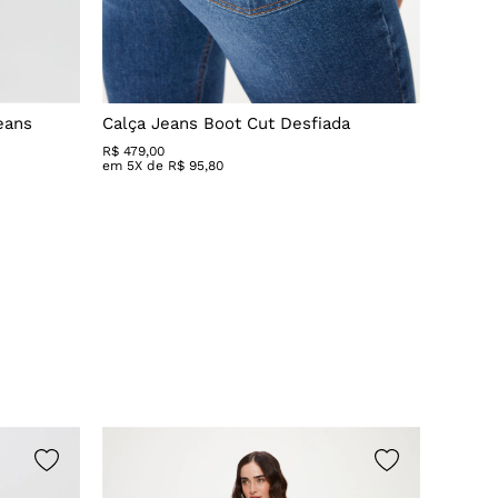
eans
Calça Jeans Boot Cut Desfiada
Calça 
R$
479
,
00
R$ 279,
em
5
X de
R$
95
,
80
em
3
X 