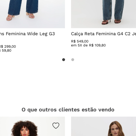
ns Feminina Wide Leg G3
Calça Reta Feminina G4 C2 J
R$
549
,
00
em
5
X de
R$
109
,
80
R$ 299,00
$
59
,
80
O que outros clientes estão vendo