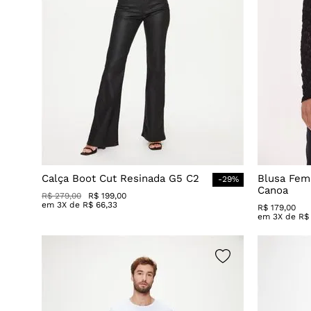
Calça Boot Cut Resinada G5 C2
Blusa Fem
-
29
%
Canoa
R$
279
,
00
R$
199
,
00
em
3
X de
R$
66
,
33
R$
179
,
00
em
3
X de
R$