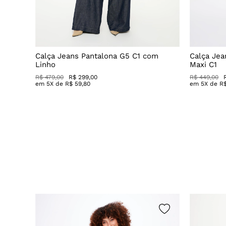
Decote
Calça Jeans Pantalona G5 C1 com
Calça Jea
Linho
Maxi C1
R$ 479,00
R$ 299,00
R$ 449,00
em
5
X de
R$
59
,
80
em
5
X de
R