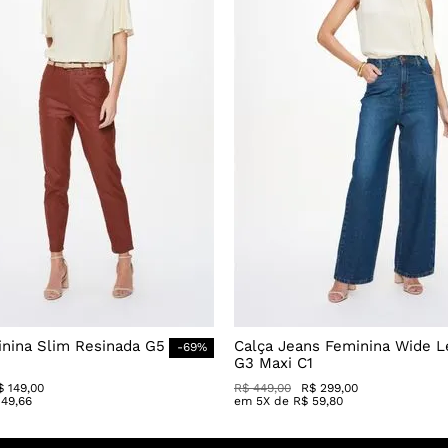
inina Slim Resinada G5
Calça Jeans Feminina Wide L
-
69
%
G3 Maxi C1
$
149
,
00
R$
449
,
00
R$
299
,
00
49
,
66
em
5
X de
R$
59
,
80