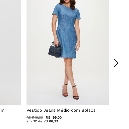
com
Vestido Jeans Médio com Bolsos
Vestid
R$ 549,00
R$ 199,00
R$ 479,0
em
3
X de
R$
66
,
33
em
3
X 