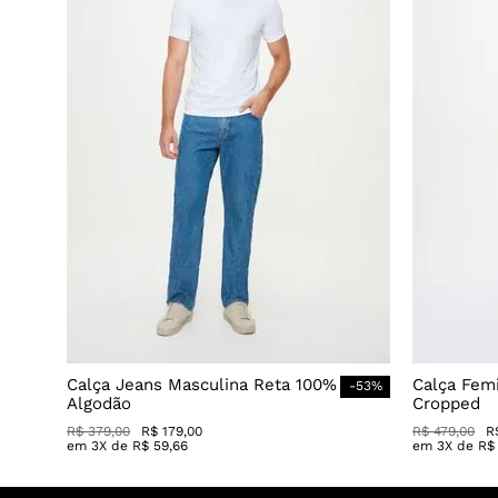
Calça Jeans Masculina Reta 100%
Calça Fem
-
53
%
Algodão
Cropped
R$
379
,
00
R$
179
,
00
R$
479
,
00
R
em
3
X de
R$
59
,
66
em
3
X de
R$