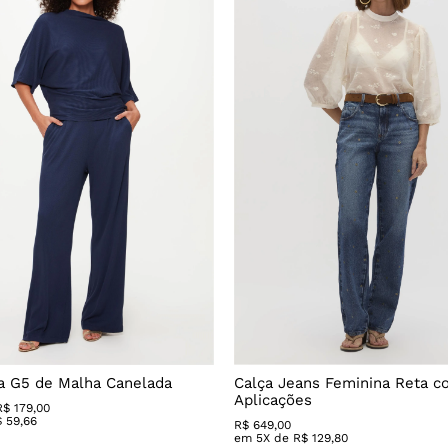
a G5 de Malha Canelada
Calça Jeans Feminina Reta 
Aplicações
R$ 179,00
$
59
,
66
R$
649
,
00
em
5
X de
R$
129
,
80