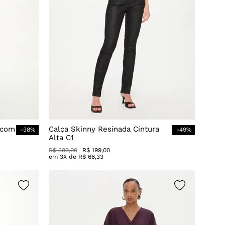
 com
Calça Skinny Resinada Cintura
-
38
%
-
49
%
Alta C1
R$
389
,
00
R$
199
,
00
em
3
X de
R$
66
,
33