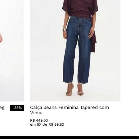
eg
Calça Jeans Feminina Tapered com
-
33
%
Vinco
R$
449
,
00
em
5
X de
R$
89
,
80