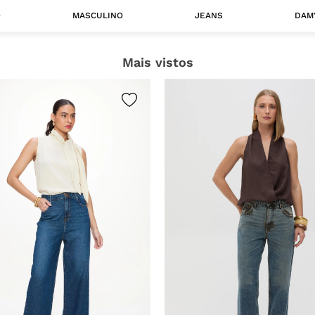
O
MASCULINO
JEANS
DAM
Mais vistos
 MASCULINO
Camisas
Jaquetas
 A CATEGORIA