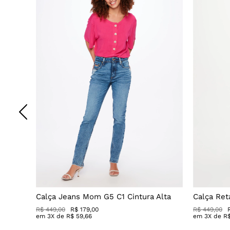
ânica
Calça Jeans Mom G5 C1 Cintura Alta
Calça Ret
R$ 449,00
R$ 179,00
R$ 449,00
em
3
X de
R$
59
,
66
em
3
X de
R