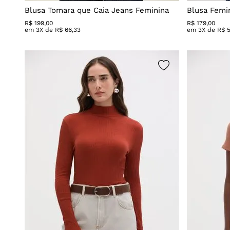
Blusa Tomara que Caia Jeans Feminina
Blusa Femin
R$
199
,
00
R$
179
,
00
em
3
X de
R$
66
,
33
em
3
X de
R$