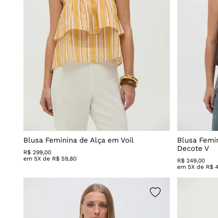
Ombro a Ombro
Laranja
Preto
Roxo
Verde
Vermelho
Rosa
Off-white
Marrom
Bege
Prata
Blusa Feminina de Alça em Voil
Blusa Femi
Terracota
Decote V
R$
299
,
00
em
5
X de
R$
59
,
80
Nude
R$
249
,
00
em
5
X de
R$
Dourado
Diversas
Jeans azul claro
Jeans azul escuro