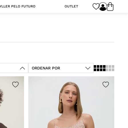
YLLER PELO FUTURO
OUTLET
ORDENAR POR
M
G