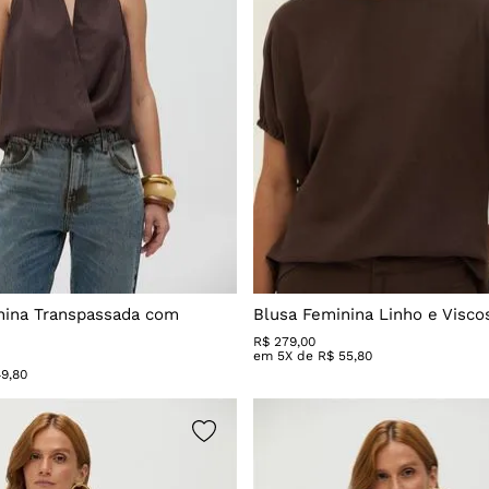
nina Transpassada com
Blusa Feminina Linho e Visco
R$
279
,
00
em
5
X de
R$
55
,
80
49
,
80