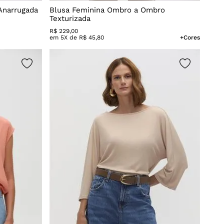
Anarrugada
Blusa Feminina Ombro a Ombro
Texturizada
R$
229
,
00
em
5
X de
R$
45
,
80
+Cores