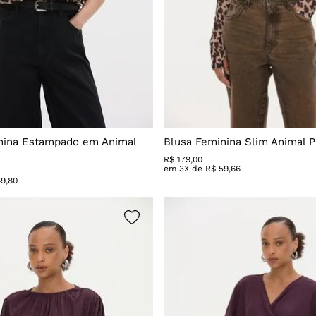
nina Estampado em Animal
Blusa Feminina Slim Animal P
R$
179
,
00
em
3
X de
R$
59
,
66
49
,
80