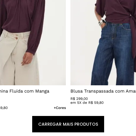
nina Fluida com Manga
Blusa Transpassada com Ama
R$
299
,
00
em
5
X de
R$
59
,
80
69
,
80
+Cores