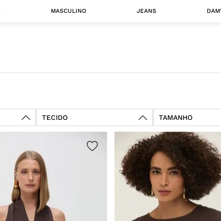
O
MASCULINO
JEANS
DAM
 MASCULINO
Camisas
Jaquetas
 A CATEGORIA
TECIDO
TAMANHO
Jeans
PP
P
Malha
Sarja
GG
UC
Linho
Tecido Plano
Resinado