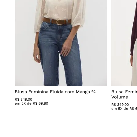
Blusa Feminina Fluida com Manga ¾
Blusa Femi
Volume
R$
349
,
00
em
5
X de
R$
69
,
80
R$
349
,
00
em
5
X de
R$