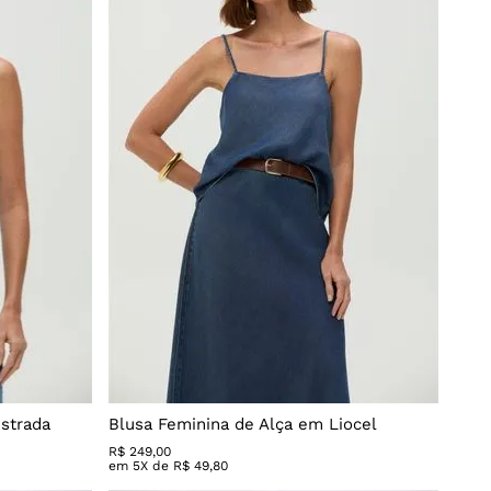
istrada
Blusa Feminina de Alça em Liocel
R$
249
,
00
em
5
X de
R$
49
,
80