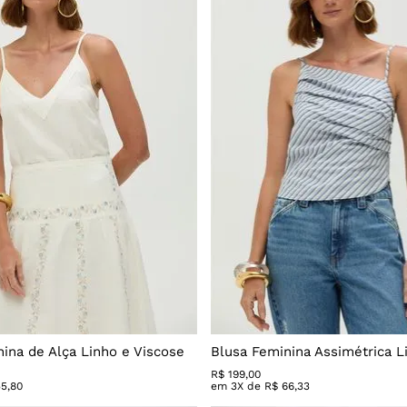
ina de Alça Linho e Viscose
Blusa Feminina Assimétrica L
R$
199
,
00
55
,
80
em
3
X de
R$
66
,
33