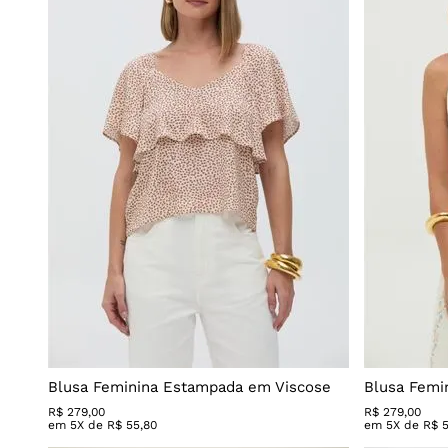
Jeans azul médio
Blusa Feminina Estampada em Viscose
Blusa Femin
R$
279
,
00
R$
279
,
00
em
5
X de
R$
55
,
80
em
5
X de
R$