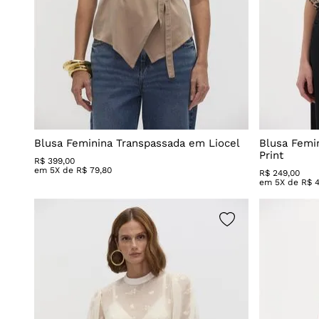
Blusa Feminina Transpassada em Liocel
Blusa Femi
Print
R$
399
,
00
em
5
X de
R$
79
,
80
R$
249
,
00
em
5
X de
R$