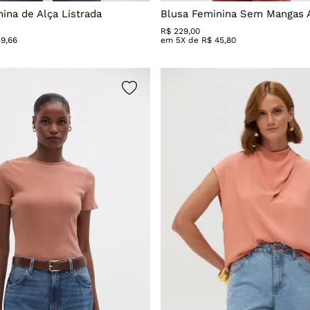
ina de Alça Listrada
Blusa Feminina Sem Mangas 
R$
229
,
00
59
,
66
em
5
X de
R$
45
,
80