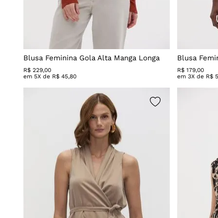
Blusa Feminina Gola Alta Manga Longa
Blusa Femi
R$
229
,
00
R$
179
,
00
em
5
X de
R$
45
,
80
em
3
X de
R$