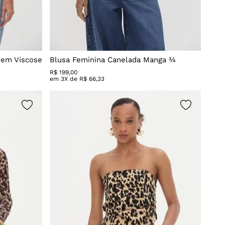
 em Viscose
Blusa Feminina Canelada Manga ¾
R$
199
,
00
em
3
X de
R$
66
,
33