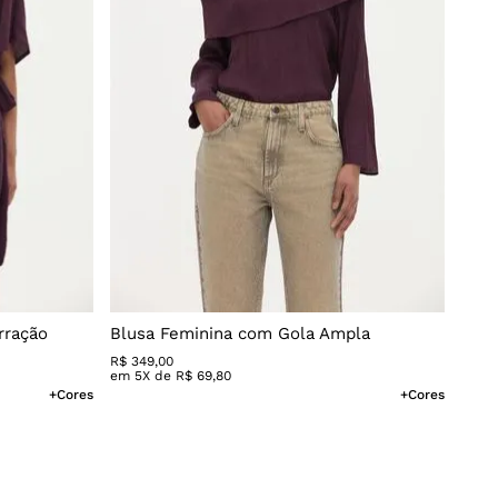
rração
Blusa Feminina com Gola Ampla
R$
349
,
00
em
5
X de
R$
69
,
80
+Cores
+Cores