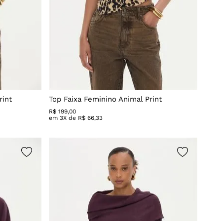
rint
Top Faixa Feminino Animal Print
R$
199
,
00
em
3
X de
R$
66
,
33