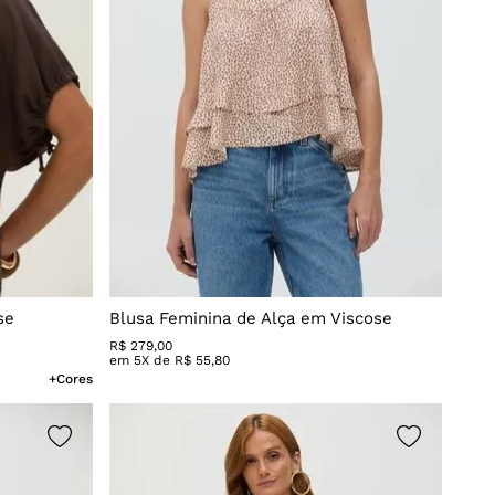
se
Blusa Feminina de Alça em Viscose
R$
279
,
00
em
5
X de
R$
55
,
80
+Cores