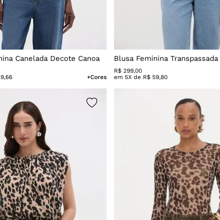
nina Canelada Decote Canoa
Blusa Feminina Transpassada
R$
299
,
00
59
,
66
+Cores
em
5
X de
R$
59
,
80