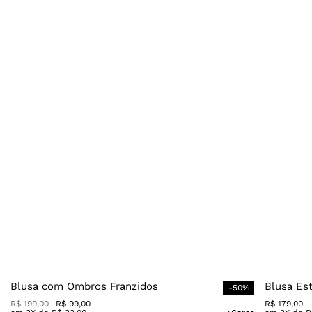
Blusa com Ombros Franzidos
Blusa Es
-
50
%
R$
199
,
00
R$
99
,
00
R$
179
,
00