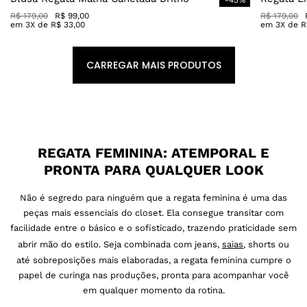
R$
179
,
00
R$
99
,
00
R$
179
,
00
em
3
X de
R$
33
,
00
em
3
X de
R
REGATA FEMININA: ATEMPORAL E
PRONTA PARA QUALQUER LOOK
Não é segredo para ninguém que a regata feminina é uma das
peças mais essenciais do closet. Ela consegue transitar com
facilidade entre o básico e o sofisticado, trazendo praticidade sem
abrir mão do estilo. Seja combinada com jeans,
saias
, shorts ou
até sobreposições mais elaboradas, a regata feminina cumpre o
papel de curinga nas produções, pronta para acompanhar você
em qualquer momento da rotina.