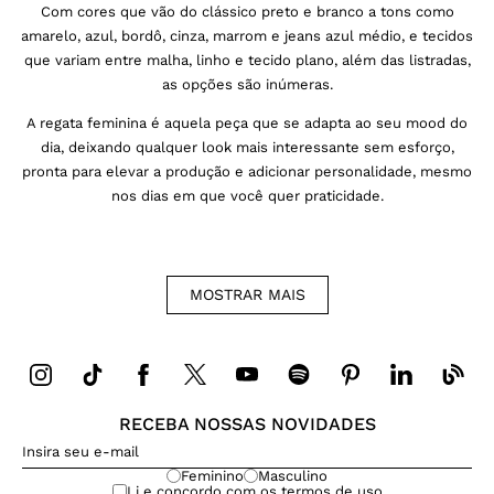
Com cores que vão do clássico preto e branco a tons como
amarelo, azul, bordô, cinza, marrom e jeans azul médio, e tecidos
que variam entre malha, linho e tecido plano, além das listradas,
as opções são inúmeras.
A regata feminina é aquela peça que se adapta ao seu mood do
dia, deixando qualquer look mais interessante sem esforço,
pronta para elevar a produção e adicionar personalidade, mesmo
nos dias em que você quer praticidade.
Regata feminina em cores neutras: preto,
MOSTRAR
MAIS
cinza, off-white e mais
As regatas básicas femininas em preto, branco e cinza são o
clássico que nunca sai de cena.
Elas funcionam como base para
qualquer combinação
RECEBA NOSSAS NOVIDADES
, desde um look all jeans até produções
com saias midi ou calças de alfaiataria. A regata preta justa cria um
equilíbrio perfeito entre o moderno e o casual quando usada com
Feminino
Masculino
Li e concordo com os
termos de uso