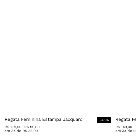
Regata Feminina Estampa Jacquard
Regata F
-
45
%
R$
179
,
00
R$
99
,
00
R$
149
,
00
em
3
X de
R$
33
,
00
em
3
X de
R