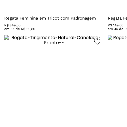
Regata Feminina em Tricot com Padronagem
Regata F
R$
349
,
00
R$
149
,
00
em
5
X de
R$
69
,
80
em
3
X de
R