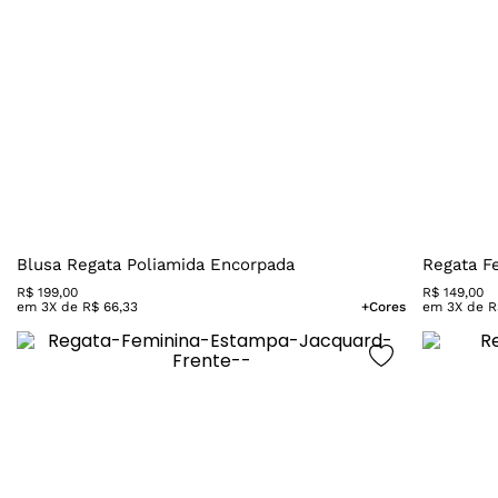
Blusa Regata Poliamida Encorpada
Regata F
R$
199
,
00
R$
149
,
00
em
3
X de
R$
66
,
33
+Cores
em
3
X de
R