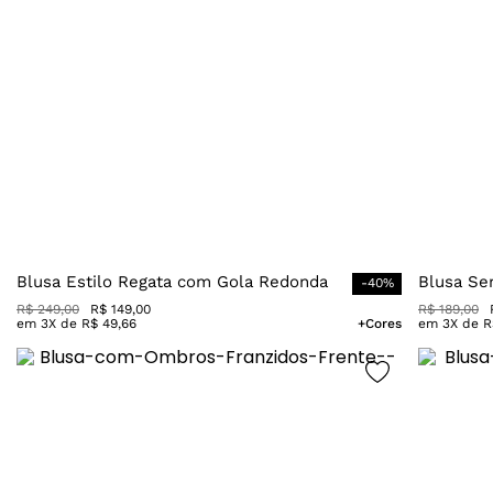
Blusa Estilo Regata com Gola Redonda
Blusa Se
-
40
%
R$
249
,
00
R$
149
,
00
R$
189
,
00
em
3
X de
R$
49
,
66
+Cores
em
3
X de
R