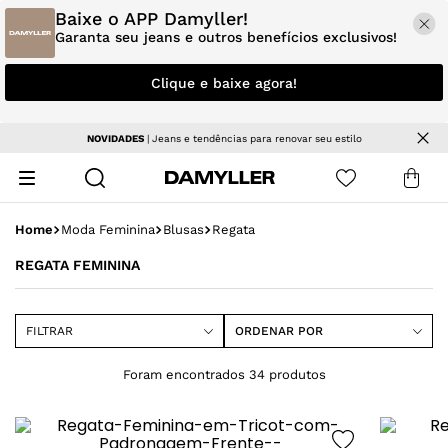
Baixe o APP Damyller!
Garanta seu jeans e outros benefícios exclusivos!
Clique e baixe agora!
Parcele em até 5x sem juros
Moda Feminina
Blusas
Regata
REGATA FEMININA
FILTRAR
ORDENAR POR
34
produtos