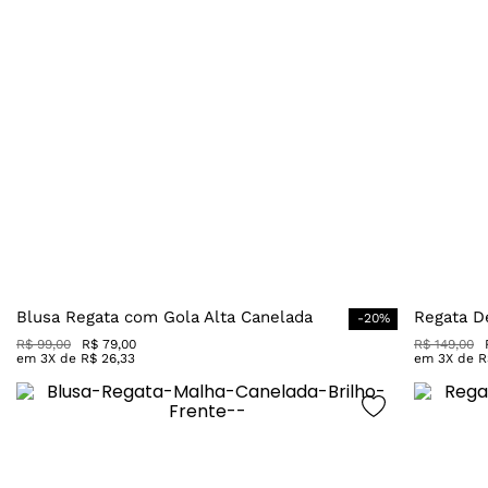
Blusa Regata com Gola Alta Canelada
Regata D
-
20
%
R$
99
,
00
R$
79
,
00
R$
149
,
00
em
3
X de
R$
26
,
33
em
3
X de
R