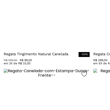
Regata Tingimento Natural Canelada
Regata C
-
50
%
R$
199
,
00
R$
99
,
00
R$
299
,
00
em
3
X de
R$
33
,
00
em
5
X de
R