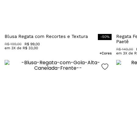
Blusa Regata com Recortes e Textura
Regata F
-
50
%
Paetê
R$
199
,
00
R$
99
,
00
em
3
X de
R$
33
,
00
R$
149
,
00
+Cores
em
3
X de
R