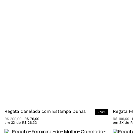
Regata Canelada com Estampa Dunas
Regata F
-
74
%
R$
299
,
00
R$
79
,
00
R$
199
,
00
em
3
X de
R$
26
,
33
em
3
X de
R