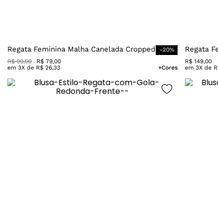
Regata Feminina Malha Canelada Cropped
Regata F
-
20
%
R$
99
,
00
R$
79
,
00
R$
149
,
00
em
3
X de
R$
26
,
33
+Cores
em
3
X de
R