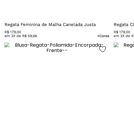
Regata Feminina de Malha Canelada Justa
Regata C
R$
179
,
00
R$
179
,
00
em
3
X de
R$
59
,
66
+Cores
em
3
X de
R