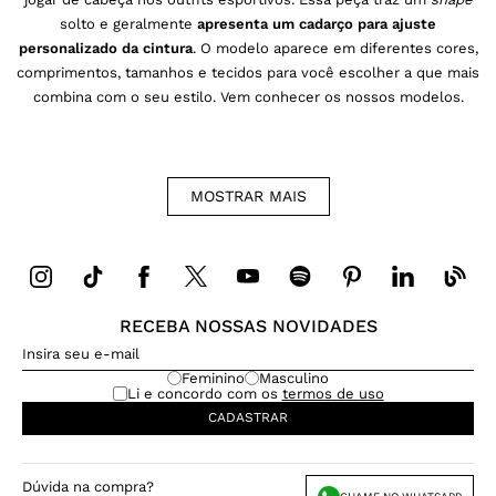
solto e geralmente
apresenta um cadarço para ajuste
personalizado da cintura
. O modelo aparece em diferentes cores,
comprimentos, tamanhos e tecidos para você escolher a que mais
combina com o seu estilo. Vem conhecer os nossos modelos.
Diferentes tons e comprimentos nas calças
MOSTRAR
MAIS
femininas jogger jeans
A calça jogger feminina tem inspiração no universo esportivo e
urbano, só de olhar, você nota um
style
que combina muito bem
com os looks de streetwear. Com o passar dos anos, essa peça
RECEBA NOSSAS NOVIDADES
foi ganhando espaço em nosso
closet
e concretizou oficialmente
seu lugar no universo
fashion
, principalmente depois de vir em
Feminino
Masculino
Li e concordo com os
termos de uso
uma pegada mais casual através das
calças femininas jogger
CADASTRAR
jeans
.
Em diferentes tons, as calças jogger feminina jeans são soltinhas
Dúvida na compra?
ao corpo, ideais para quem não curte peças muito apertadas. As