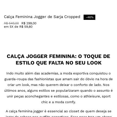
Calça Feminina Jogger de Sarja Cropped
-
46
%
R$
549
,
00
R$
299
,
00
em
5
X de
R$
59
,
80
CALÇA JOGGER FEMININA: O TOQUE DE
ESTILO QUE FALTA NO SEU LOOK
Indo muito além das academias, a moda esportiva conquistou o
guarda-roupa das fashionistas que amam sair do óbvio na hora de
criar um look, mas não querem deixar o conforto de lado. Nos
últimos anos, alguns estilos se popularizaram quando o assunto é
unir peças aconchegantes e estilosas, como o athleisure, sport
chic e a moda comfy.
A calça feminina jogger é essencial ao closet de quem deseja se
jogar de cabeça nos outfits esportivos. Essa peça traz um
shape