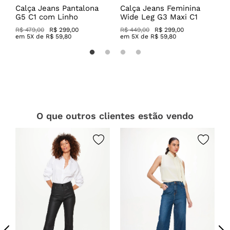
a
Calça Jeans Pantalona
Calça Jeans Feminina
C
G5 C1 com Linho
Wide Leg G3 Maxi C1
C
R$ 479,00
R$ 299,00
R$ 449,00
R$ 299,00
R
em
5
X de
R$
59
,
80
em
5
X de
R$
59
,
80
O que outros clientes estão vendo