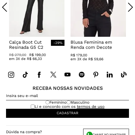
Calça Boot Cut
Blusa Feminina em
-
29
%
Resinada G5 C2
Renda com Decote
Canoa
R$
279
,
00
R$
199
,
00
R$
179
,
00
em
3
X de
R$
66
,
33
em
3
X de
R$
59
,
66
RECEBA NOSSAS NOVIDADES
Feminino
Masculino
Li e concordo com os
termos de uso
CADASTRAR
Dúvida na compra?
CHAME NO WHATSAPP