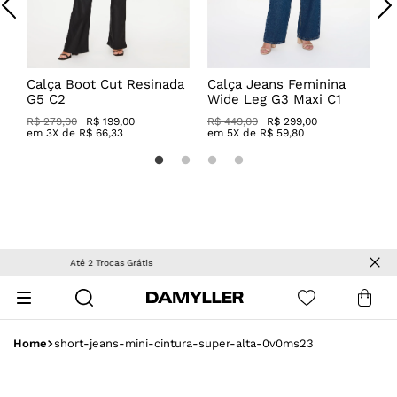
B
L
R
Calça Boot Cut Resinada
Calça Jeans Feminina
G5 C2
Wide Leg G3 Maxi C1
R$ 279,00
R$ 199,00
R$ 449,00
R$ 299,00
em
3
X de
R$
66
,
33
em
5
X de
R$
59
,
80
OUTLET
| Peças com descontos especiais!
short-jeans-mini-cintura-super-alta-0v0ms23