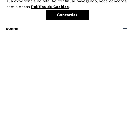
sua experiência no site. Ao continuar navegando, você concorda
com a nossa
Política de Cookies
.
FAVORITOS
Concordar
SOBRE
POLÍTICAS
ATENDIMENTO
REGULAMENTOS
LOJA CONFIÁVEL
18130 avaliações reais