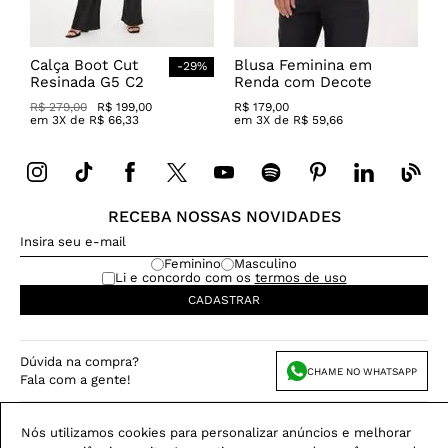
Calça Boot Cut
Blusa Feminina em
-
29
%
Resinada G5 C2
Renda com Decote
Canoa
R$
279
,
00
R$
199
,
00
R$
179
,
00
em
3
X de
R$
66
,
33
em
3
X de
R$
59
,
66
RECEBA NOSSAS NOVIDADES
Feminino
Masculino
Li e concordo com os
termos de uso
CADASTRAR
Dúvida na compra?
CHAME NO WHATSAPP
Fala com a gente!
Nós utilizamos cookies para personalizar anúncios e melhorar
CATEGORIAS