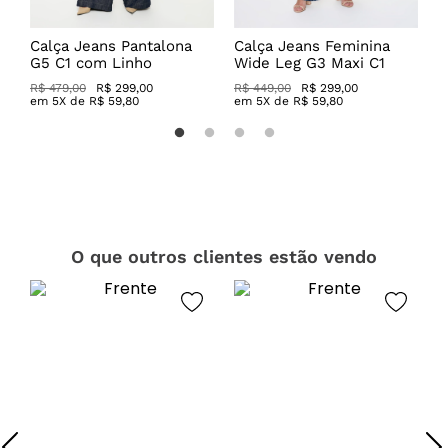
Calça Jeans Pantalona
Calça Jeans Feminina
C
G5 C1 com Linho
Wide Leg G3 Maxi C1
C
R$ 479,00
R$ 299,00
R$ 449,00
R$ 299,00
R
em
5
X de
R$
59
,
80
em
5
X de
R$
59
,
80
O que outros clientes estão vendo