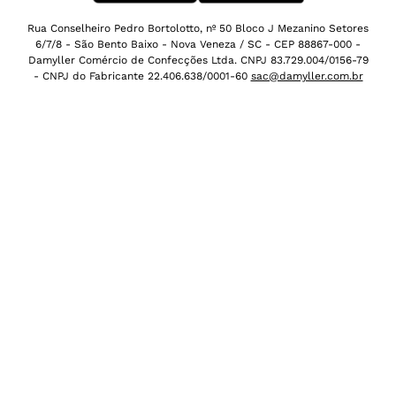
Rua Conselheiro Pedro Bortolotto, nº 50 Bloco J Mezanino Setores
6/7/8 - São Bento Baixo - Nova Veneza / SC - CEP 88867-000 -
Damyller Comércio de Confecções Ltda. CNPJ 83.729.004/0156-79
- CNPJ do Fabricante 22.406.638/0001-60
sac@damyller.com.br