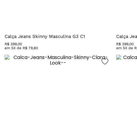
Calça Jeans Skinny Masculina G3 C1
Calça Je
R$
399
,
00
R$
399
,
00
em
5
X de
R$
79
,
80
em
5
X de
R