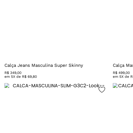
Calça Jeans Masculina Super Skinny
Calça Ma
R$
349
,
00
R$
499
,
00
em
5
X de
R$
69
,
80
em
5
X de
R