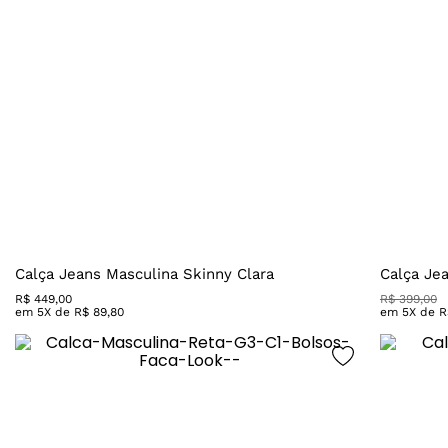
Calça Jeans Masculina Skinny Clara
Calça Je
R$
449
,
00
R$
399
,
00
em
5
X de
R$
89
,
80
em
5
X de
R