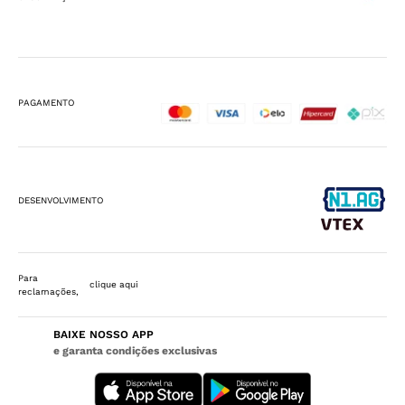
PAGAMENTO
DESENVOLVIMENTO
Para
clique aqui
reclamações,
BAIXE NOSSO APP
e garanta condições exclusivas