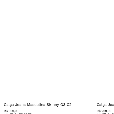
Calça Jeans Masculina Skinny G3 C2
Calça Je
R$
399
,
00
R$
299
,
00