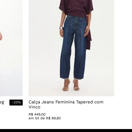
eg
Calça Jeans Feminina Tapered com
-
33
%
Vinco
R$
449
,
00
em
5
X de
R$
89
,
80