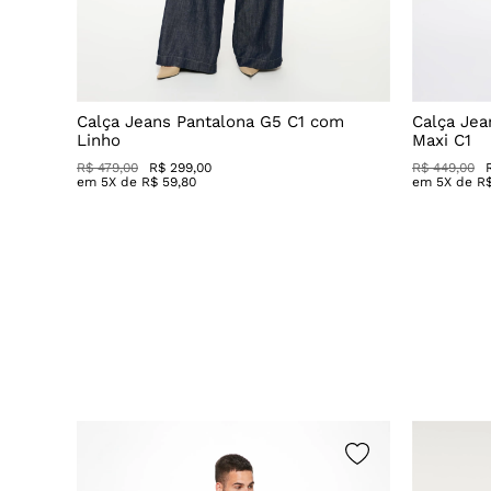
godão
Calça Jeans Pantalona G5 C1 com
Calça Jea
Linho
Maxi C1
R$ 479,00
R$ 299,00
R$ 449,00
em
5
X de
R$
59
,
80
em
5
X de
R