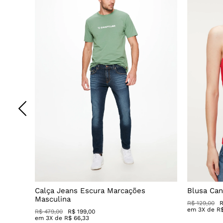
nica
Calça Jeans Escura Marcações
Blusa Ca
Masculina
R$ 129,00
R
em
3
X de
R
R$ 479,00
R$ 199,00
em
3
X de
R$
66
,
33