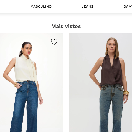
O
MASCULINO
JEANS
DAM
Mais vistos
 MASCULINO
Camisas
Jaquetas
 A CATEGORIA