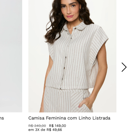
ns
Camisa Feminina com Linho Listrada
Calça 
Maxi C
R$ 349,00
R$ 149,00
em
3
X de
R$
49
,
66
R$ 449,
em
5
X 