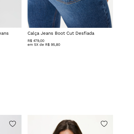
eans
Calça Jeans Boot Cut Desfiada
Calça 
R$
479
,
00
R$ 279,
em
5
X de
R$
95
,
80
em
3
X 