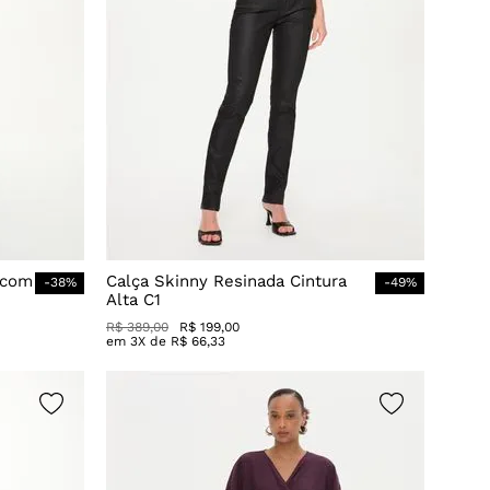
 com
Calça Skinny Resinada Cintura
-
38
%
-
49
%
Alta C1
R$
389
,
00
R$
199
,
00
em
3
X de
R$
66
,
33