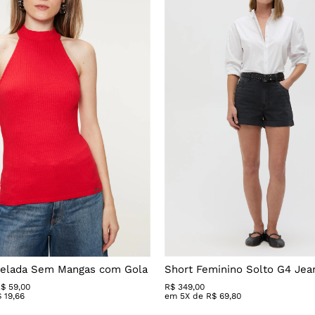
nelada Sem Mangas com Gola
Short Feminino Solto G4 Jea
$ 59,00
R$
349
,
00
$
19
,
66
em
5
X de
R$
69
,
80