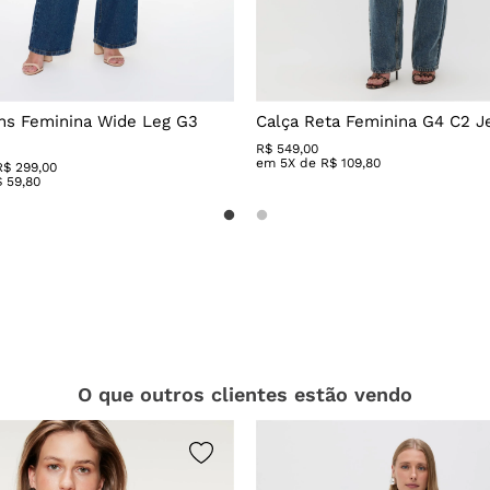
ns Feminina Wide Leg G3
Calça Reta Feminina G4 C2 J
R$
549
,
00
em
5
X de
R$
109
,
80
R$ 299,00
$
59
,
80
O que outros clientes estão vendo