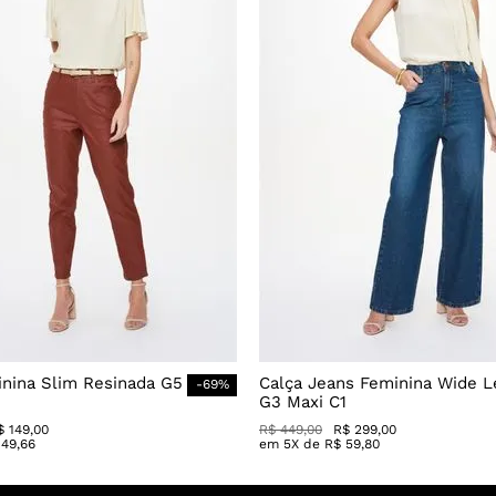
inina Slim Resinada G5
Calça Jeans Feminina Wide L
-
69
%
G3 Maxi C1
$
149
,
00
R$
449
,
00
R$
299
,
00
49
,
66
em
5
X de
R$
59
,
80