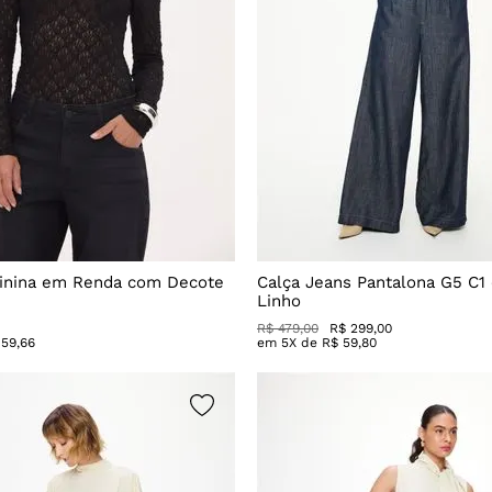
inina em Renda com Decote
Calça Jeans Pantalona G5 C1
Linho
R$
479
,
00
R$
299
,
00
59
,
66
em
5
X de
R$
59
,
80