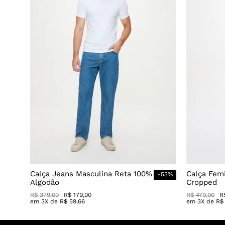
Calça Jeans Masculina Reta 100%
Calça Fem
-
53
%
Algodão
Cropped
R$
379
,
00
R$
179
,
00
R$
479
,
00
R
em
3
X de
R$
59
,
66
em
3
X de
R$