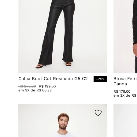
Calça Boot Cut Resinada G5 C2
Blusa Fem
-
29
%
Canoa
R$
279
,
00
R$
199
,
00
em
3
X de
R$
66
,
33
R$
179
,
00
em
3
X de
R$