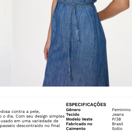
ESPECIFICAÇÕES
Gênero
Feminino
dosa contra a pele,
Tecido
Jeans
 o dia. Com seu design simples
Modelo Veste
P/38
ser usado em uma variedade de
Fabricado no
Brasil
passeio descontraído no final
Caimento
Solto