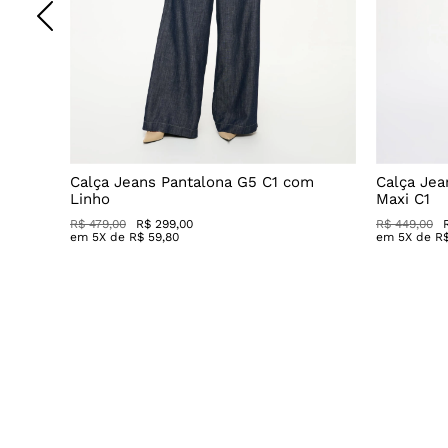
o
Calça Jeans Pantalona G5 C1 com
Calça Jea
Linho
Maxi C1
R$ 479,00
R$ 299,00
R$ 449,00
em
5
X de
R$
59
,
80
em
5
X de
R