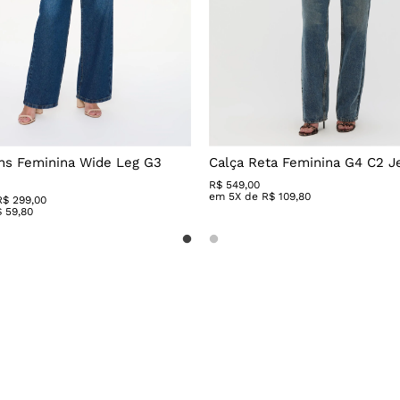
ns Feminina Wide Leg G3
Calça Reta Feminina G4 C2 J
R$
549
,
00
em
5
X de
R$
109
,
80
R$ 299,00
$
59
,
80