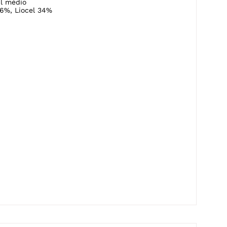
l médio
6%, Liocel 34%