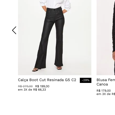
Calça Boot Cut Resinada G5 C2
Blusa Fe
-
29
%
Canoa
R$
279
,
00
R$
199
,
00
em
3
X de
R$
66
,
33
R$
179
,
00
em
3
X de
R