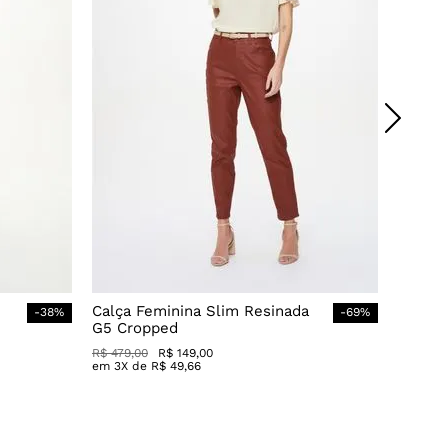
Calça Feminina Slim Resinada
-
38
%
-
69
%
G5 Cropped
R$
479
,
00
R$
149
,
00
em
3
X de
R$
49
,
66