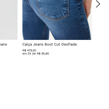
eans
Calça Jeans Boot Cut Desfiada
Calça 
R$
479
,
00
R$ 279,
em
5
X de
R$
95
,
80
em
3
X 