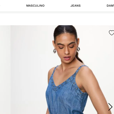
O
MASCULINO
JEANS
DAM
 MASCULINO
Camisas
Jaquetas
 A CATEGORIA