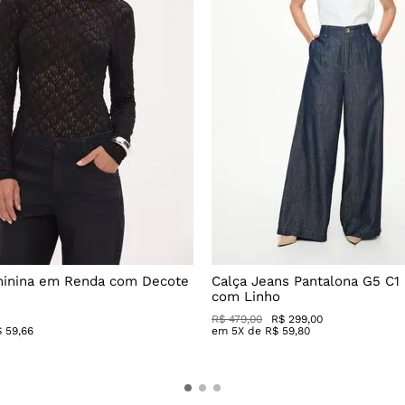
minina em Renda com Decote
Calça Jeans Pantalona G5 C1
com Linho
R$
479
,
00
R$
299
,
00
$
59
,
66
em
5
X de
R$
59
,
80