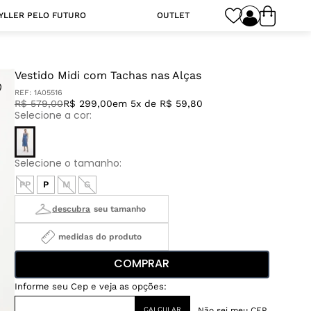
YLLER PELO FUTURO
OUTLET
Vestido Midi com Tachas nas Alças
REF:
1A05516
R$
579
,
00
R$ 299,00
em 5x de R$ 59,80
PP
P
M
G
medidas do produto
COMPRAR
Não sei meu CEP