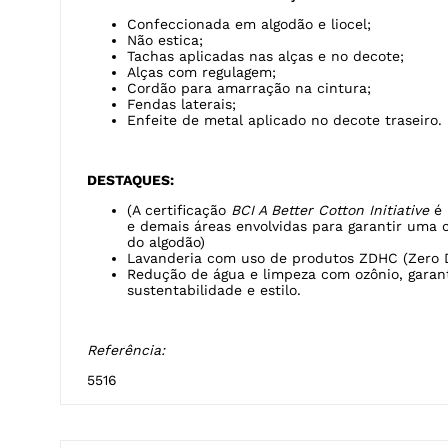
Confeccionada em algodão e liocel;
Não estica;
Tachas aplicadas nas alças e no decote;
Alças com regulagem;
Cordão para amarração na cintura;
Fendas laterais;
Enfeite de metal aplicado no decote traseiro.
DESTAQUES:
(A certificação
BCI A Better Cotton Initiative
é 
e demais áreas envolvidas para garantir uma 
do algodão)
Lavanderia com uso de produtos ZDHC (Zero 
Redução de água e limpeza com ozônio, garan
sustentabilidade e estilo.
Referência:
5516