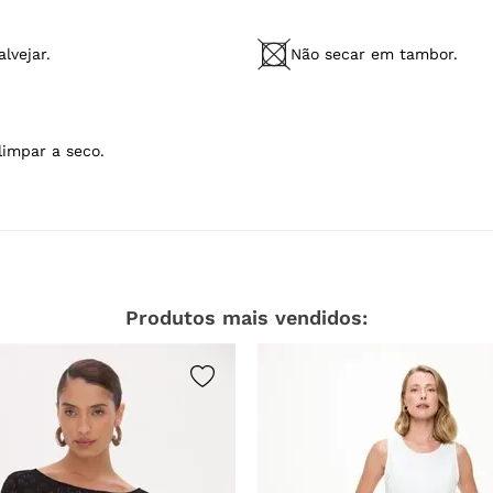
lvejar.
Não secar em tambor.
limpar a seco.
Produtos mais vendidos: