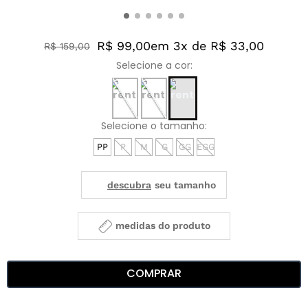
R$ 99,00
em 3x de R$ 33,00
R$
159
,
00
PP
P
M
G
GG
EGG
medidas do produto
COMPRAR