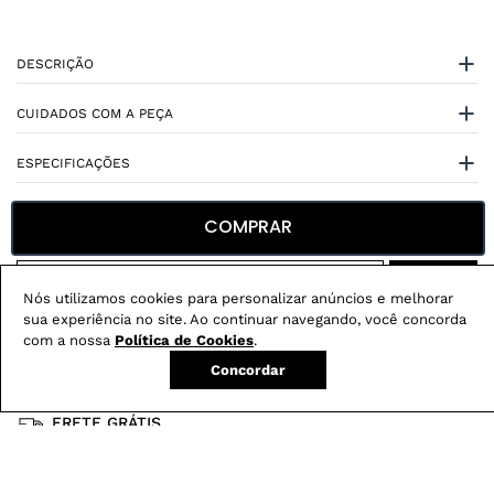
DESCRIÇÃO
CUIDADOS COM A PEÇA
ESPECIFICAÇÕES
COMPRAR
Nós utilizamos cookies para personalizar anúncios e melhorar
sua experiência no site. Ao continuar navegando, você concorda
Não sei meu CEP
com a nossa
Política de Cookies
.
Concordar
Conheça nossos
benefícios
:
FRETE GRÁTIS
Em pedidos acima de R$ 499
Compre no site e retire na loja gratuitamente