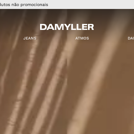
NOVIDADES
| Jeans e tendências para renovar seu estilo
MASCULINO
JEANS
ATMOS
JEANS
ATMOS
DA
 MASCULINO
Camisas
Jaquetas
 A CATEGORIA