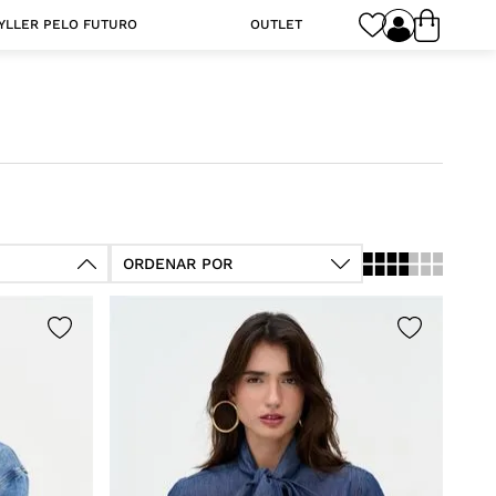
YLLER PELO FUTURO
OUTLET
ORDENAR POR
M
G