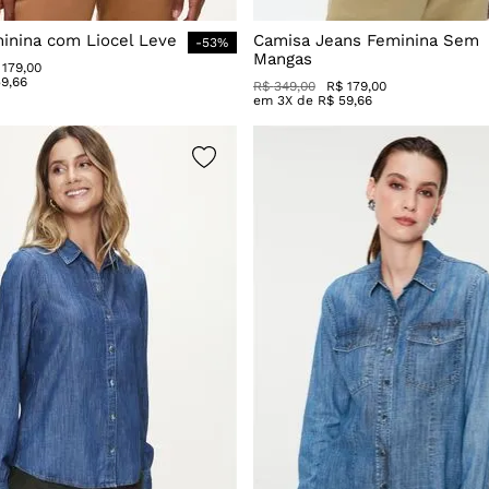
inina com Liocel Leve
Camisa Jeans Feminina Sem
-
53
%
Mangas
179
,
00
59
,
66
R$
349
,
00
R$
179
,
00
em
3
X de
R$
59
,
66