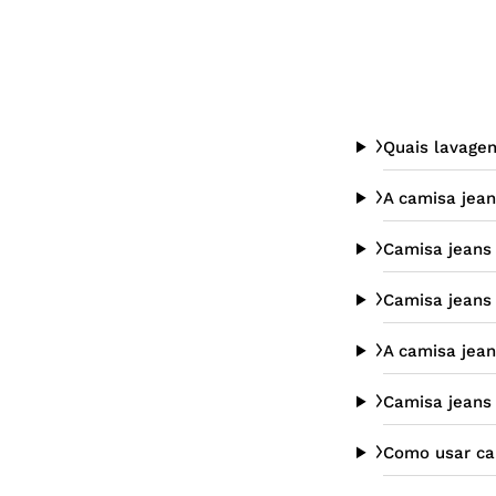
Quais lavagen
A camisa jean
Camisa jeans
Camisa jeans
A camisa jean
Camisa jeans
Como usar ca