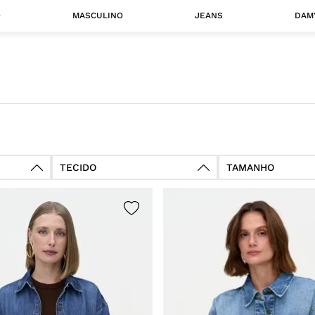
O
MASCULINO
JEANS
DAM
 MASCULINO
Camisas
Jaquetas
 A CATEGORIA
TECIDO
TAMANHO
Jeans
PP
P
GG