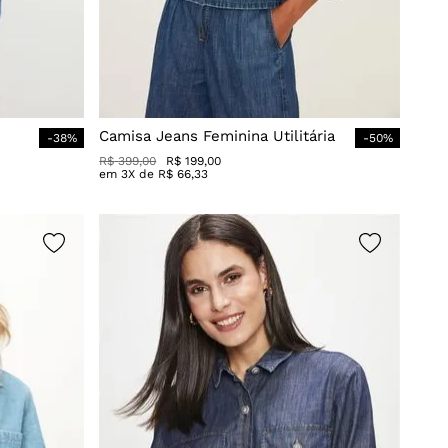
Camisa Jeans Feminina Utilitária
-
38
%
-
50
%
R$
399
,
00
R$
199
,
00
em
3
X de
R$
66
,
33