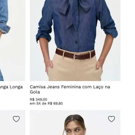
anga Longa
Camisa Jeans Feminina com Laço na
Gola
R$
349
,
00
em
5
X de
R$
69
,
80