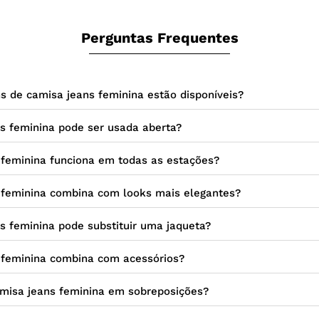
Perguntas Frequentes
s de camisa jeans feminina estão disponíveis?
s feminina pode ser usada aberta?
 feminina funciona em todas as estações?
 feminina combina com looks mais elegantes?
s feminina pode substituir uma jaqueta?
 feminina combina com acessórios?
misa jeans feminina em sobreposições?