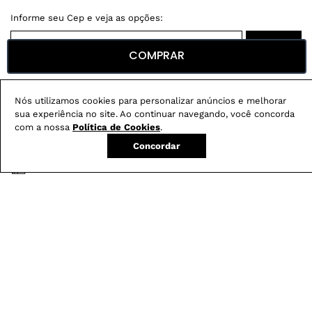
COMPRAR
Não sei meu CEP
Nós utilizamos cookies para personalizar anúncios e melhorar
Conheça nossos
benefícios
:
sua experiência no site. Ao continuar navegando, você concorda
com a nossa
Política de Cookies
.
FRETE GRÁTIS
Em pedidos acima de R$ 499
Concordar
Compre no site e retire na loja gratuitamente
Troque na loja sem custo ou, pelo site
com até 2 trocas gratuitas.
Produtos mais vendidos: