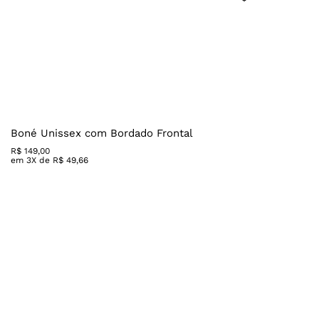
Boné Unissex com Bordado Frontal
R$
149
,
00
em
3
X de
R$
49
,
66