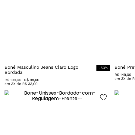
Boné Masculino Jeans Claro Logo
Boné Pre
-
50
%
Bordada
R$
149
,
00
em
3
X de
R
R$
199
,
00
R$
99
,
00
em
3
X de
R$
33
,
00