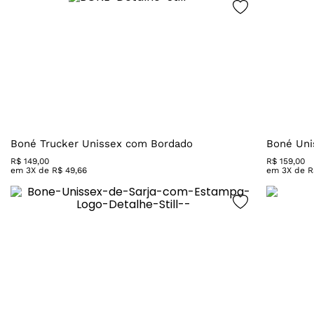
Boné Trucker Unissex com Bordado
Boné Uni
R$
149
,
00
R$
159
,
00
em
3
X de
R$
49
,
66
em
3
X de
R