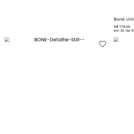
Boné Uni
R$
179
,
00
em
3
X de
R