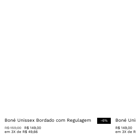
Boné Unissex Bordado com Regulagem
Boné Uni
-
6
%
R$
159
,
00
R$
149
,
00
R$
149
,
00
em
3
X de
R$
49
,
66
em
3
X de
R