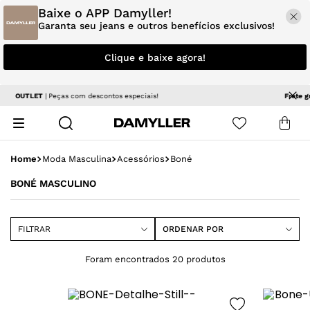
Baixe o APP Damyller!
Garanta seu jeans e outros benefícios exclusivos!
Clique e baixe agora!
Frete grátis
| a partir de R$ R$ 499 em produtos não promocionais
Moda Masculina
Acessórios
Boné
BONÉ MASCULINO
FILTRAR
ORDENAR POR
20
produtos