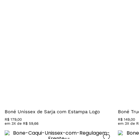
Boné Unissex de Sarja com Estampa Logo
Boné Tru
R$
179
,
00
R$
149
,
00
em
3
X de
R$
59
,
66
em
3
X de
R