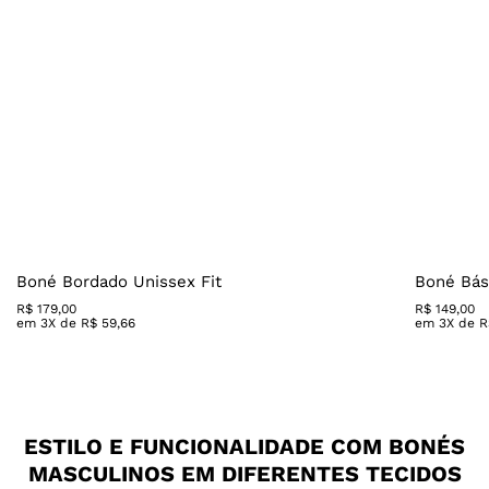
Boné Bordado Unissex Fit
Boné Bás
R$
179
,
00
R$
149
,
00
em
3
X de
R$
59
,
66
em
3
X de
R
ESTILO E FUNCIONALIDADE COM BONÉS
MASCULINOS EM DIFERENTES TECIDOS