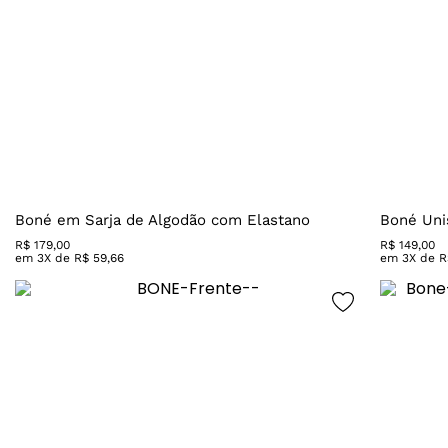
Boné em Sarja de Algodão com Elastano
Boné Uni
R$
179
,
00
R$
149
,
00
em
3
X de
R$
59
,
66
em
3
X de
R