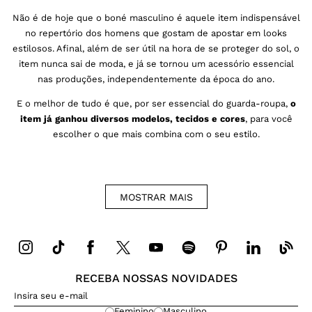
Não é de hoje que o boné masculino é aquele item indispensável
no repertório dos homens que gostam de apostar em looks
estilosos. Afinal, além de ser útil na hora de se proteger do sol, o
item nunca sai de moda, e já se tornou um acessório essencial
nas produções, independentemente da época do ano.
E o melhor de tudo é que, por ser essencial do guarda-roupa,
o
item já ganhou diversos modelos, tecidos e cores
, para você
escolher o que mais combina com o seu estilo.
Seja em diferentes lavagens do denim ou nas mais variadas
MOSTRAR
MAIS
tonalidades da sarja, no modelo clássico dad hat ou nas versões
de aba reta,
o acessório pode protagonizar inúmeros looks do
dia a dia
, independentemente do seu mood ou da ocasião.
Aqui, a dica é investir na peça que tem tudo a ver com você, e
usar como quiser: com
RECEBA NOSSAS NOVIDADES
calça masculina
chino clássica ou em
jeans mais despojada, com bermuda, camisa, camiseta ou polo, a
aposta é sempre infalível!
Feminino
Masculino