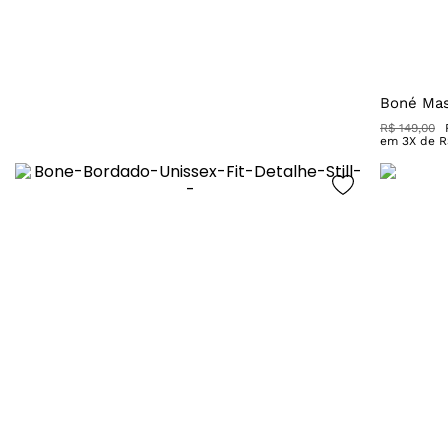
Boné Mas
R$
149
,
00
em
3
X de
R