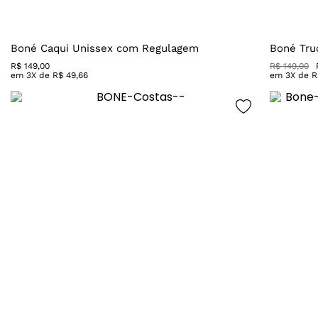
Boné Caqui Unissex com Regulagem
Boné Tru
R$
149
,
00
R$
149
,
00
em
3
X de
R$
49
,
66
em
3
X de
R