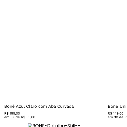
Boné Azul Claro com Aba Curvada
Boné Uni
R$
159
,
00
R$
149
,
00
em
3
X de
R$
53
,
00
em
3
X de
R