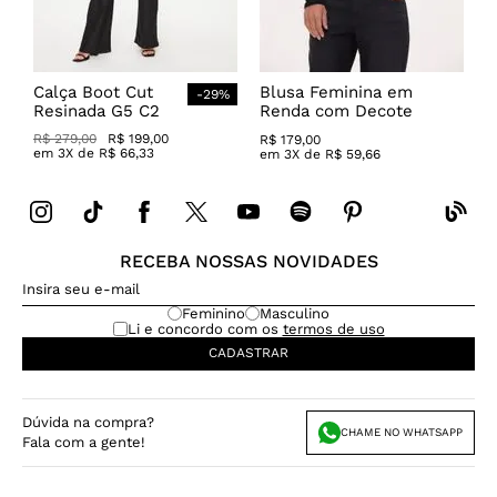
Calça Boot Cut
Blusa Feminina em
-
29
%
Resinada G5 C2
Renda com Decote
Canoa
R$
279
,
00
R$
199
,
00
R$
179
,
00
em
3
X de
R$
66
,
33
em
3
X de
R$
59
,
66
RECEBA NOSSAS NOVIDADES
Feminino
Masculino
Li e concordo com os
termos de uso
CADASTRAR
Dúvida na compra?
CHAME NO WHATSAPP
Fala com a gente!