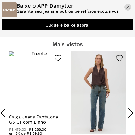
Baixe o APP Damyller!
Garanta seu jeans e outros benefícios exclusivos!
Clique e baixe agora!
Mais vistos
Calça Jeans Pantalona
G5 C1 com Linho
R$ 479,00
R$ 299,00
em
5
X de
R$
59
,
80