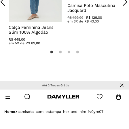
Camisa Polo Masculina
C
Jacquard
A
R$ 199,00
R$ 129,00
R
em
3
X de
R$
43
,
00
Calça Feminina Jeans
Slim 100% Algodão
R$
449
,
00
em
5
X de
R$
89
,
80
OUTLET
| Peças com descontos especiais!
camiseta-com-estampa-her-and-him-1v0ym07