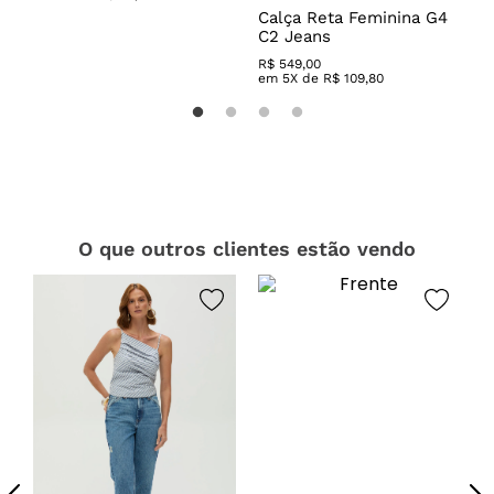
a
Calça Reta Feminina G4
C
C2 Jeans
W
R$
549
,
00
R
em
5
X de
R$
109
,
80
O que outros clientes estão vendo